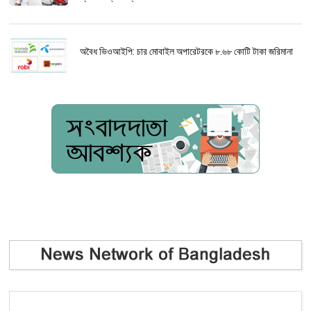
অবৈধ ভিওআইপি: চার মোবাইল অপারেটরকে ৮.৬৮ কোটি টাকা জরিমানা