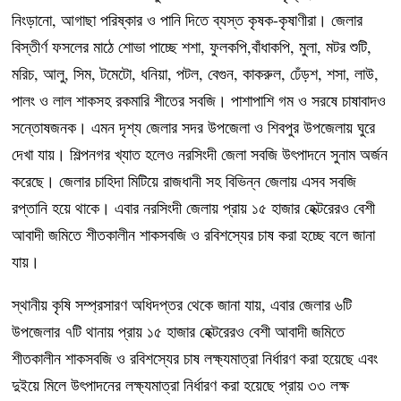
নিংড়ানো, আগাছা পরিষ্কার ও পানি দিতে ব্যস্ত কৃষক-কৃষাণীরা। জেলার
বিস্তীর্ণ ফসলের মাঠে শোভা পাচ্ছে শশা, ফুলকপি,বাঁধাকপি, মুলা, মটর শুটি,
মরিচ, আলু, সিম, টমেটো, ধনিয়া, পটল, বেগুন, কাকরুল, ঢেঁড়শ, শসা, লাউ,
পালং ও লাল শাকসহ রকমারি শীতের সবজি। পাশাপাশি গম ও সরষে চাষাবাদও
সন্তোষজনক। এমন দৃশ্য জেলার সদর উপজেলা ও শিবপুর উপজেলায় ঘুরে
দেখা যায়। শিল্পনগর খ্যাত হলেও নরসিংদী জেলা সবজি উৎপাদনে সুনাম অর্জন
করেছে। জেলার চাহিদা মিটিয়ে রাজধানী সহ বিভিন্ন জেলায় এসব সবজি
রপ্তানি হয়ে থাকে। এবার নরসিংদী জেলায় প্রায় ১৫ হাজার হেক্টরেরও বেশী
আবাদী জমিতে শীতকালীন শাকসবজি ও রবিশস্যের চাষ করা হচ্ছে বলে জানা
যায়।
স্থানীয় কৃষি সম্প্রসারণ অধিদপ্তর থেকে জানা যায়, এবার জেলার ৬টি
উপজেলার ৭টি থানায় প্রায় ১৫ হাজার হেক্টরেরও বেশী আবাদী জমিতে
শীতকালীন শাকসবজি ও রবিশস্যের চাষ লক্ষ্যমাত্রা নির্ধারণ করা হয়েছে এবং
দুইয়ে মিলে উৎপাদনের লক্ষ্যমাত্রা নির্ধারণ করা হয়েছে প্রায় ৩৩ লক্ষ