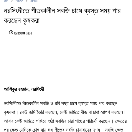
হোম
সারাদেশ
নরসিংদী
নরসিংদীতে শীতকালীন সবজি চাষে ব্যস্ত সময় পার
করছেন কৃষকরা
২৬ নভেম্বর, ২০২৪
আশিকুর রহমান, নরসিংদী
নরসিংদীতে শীতকালীন সবজি ও রবি শষ্য চাষে ব্যস্ত সময় পার করছেন
কৃষকরা। কেউ জমি তৈরি করছেন, কেউ জমিতে বীজ বা চারা রোপণ করছেন।
আবার কেউ জমিতে গজিয়ে ওঠা সবজির চারা গাছের পরিচর্যা করছেন। ক্ষেতের
পর ক্ষেত যেদিকে চোখ যায় শুধু শীতের সবজি চাষাবাদের দৃশ্য। সবজি ক্ষেত