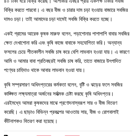
৪০ টাকা ধরে বিক্রি করেছি। আশাকরি এবছর প্রায় একলক্ষ টাকার সবজি
বিক্রি করতে পারবো। এ বছর বীজ ও চারার দাম চড়া হওয়ায় বাজারে সবজির
দামও চড়া। তাই আমাদের চড়া দামেই সবজি বিক্রি করতে হচ্ছে।
একই গ্রামের আরেক কৃষক মারুফ বলেন, পড়াশোনার পাশাপাশি বাবার সবজির
ক্ষেত দেখাশোনা করি এবং কৃষি কাজে বাবাকে সহযোগিতা করি। অন্যান্য
ফসলের চেয়ে শীতকালীন সবজি চাষ করে বেশি লাভবান হওয়া যায়। এ কারণে
আমি ও আমার বাবা প্রতিবছরই সবজি চাষ করি, তাতে বাজারে উৎপাদিত
পণ্যের চাহিদাও থাকে আবার লাভবান হওয়া যায়।
কৃষি সম্প্রসারণ অধিদপ্তরের কর্মকতা বলেন, বৃষ্টি ও ঝড়ের ফলে সবজির
কাঙ্ক্ষিত লক্ষ্যমাত্রা অর্জনের সর্বাত্মক চেষ্টা করছে কৃষি অধিদপ্তর।
এরইমধ্যে আমরা কৃষকদের মাঝে প্রণোদনাস্বরূপ সার ও বীজ বিতরণ
করেছি। এ ছাড়াও বিভিন্ন প্রকল্পের আওতায় সার, বীজ ও রোগবালাই
কীটনাশকও বিতরণ করা হয়েছে।