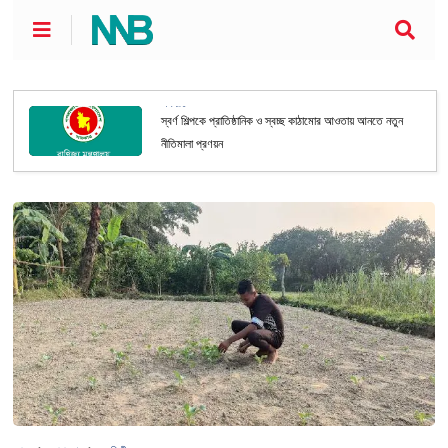
অর্থনীতি
স্বর্ণ শিল্পকে প্রাতিষ্ঠানিক ও স্বচ্ছ কাঠামোর আওতায় আনতে নতুন
নীতিমালা প্রণয়ন