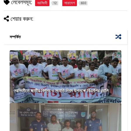
লেবেলসমূহ:
নরসিংদী
সারাদেশ
12
650
শেয়ার করুন:
সম্পর্কিত
নরসিংদীতে জাতীয় বিপ্লব ও সংহতি দিবস উপলক্ষে বিএনপির র‍্যালি