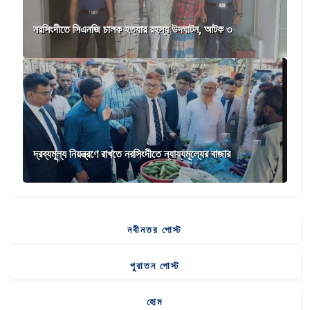
নরসিংদীতে সিএনজি চালক হত্যার রহস্য উদঘাটন, আটক ৩
দ্রব্যমূল্য নিয়ন্ত্রণে রাখতে নরসিংদীতে ন্যায্যমূল্যের বাজার
নবীনতর পোস্ট
পুরাতন পোস্ট
হোম