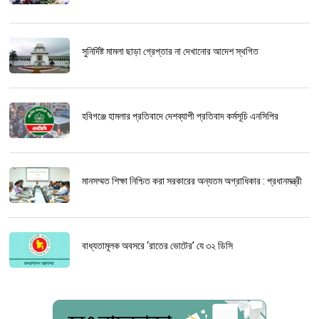
সুনির্দিষ্ট মামলা ছাড়া গ্রেপ্তার না দেখানোর আদেশ স্থগিত
হবিগঞ্জে হামলার প্রতিবাদে দেশব্যাপী প্রতিবাদ কর্মসূচি এনসিপির
মানসম্মত শিক্ষা নিশ্চিত করা সরকারের অন্যতম অগ্রাধিকার : প্রধানমন্ত্রী
বাধ্যতামূলক অবসরে ‘রাতের ভোটের’ যে ৩২ ডিসি