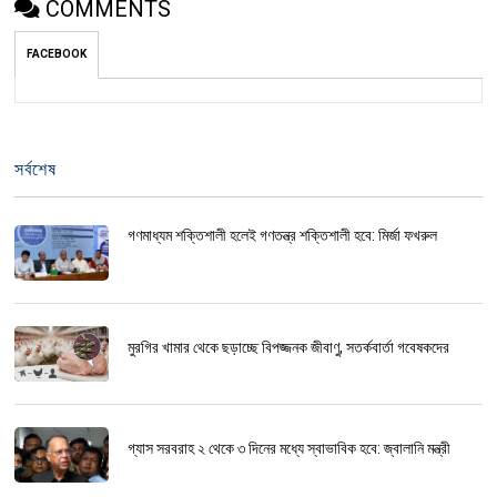
COMMENTS
FACEBOOK
সর্বশেষ
গণমাধ্যম শক্তিশালী হলেই গণতন্ত্র শক্তিশালী হবে: মির্জা ফখরুল
মুরগির খামার থেকে ছড়াচ্ছে বিপজ্জনক জীবাণু, সতর্কবার্তা গবেষকদের
গ্যাস সরবরাহ ২ থেকে ৩ দিনের মধ্যে স্বাভাবিক হবে: জ্বালানি মন্ত্রী