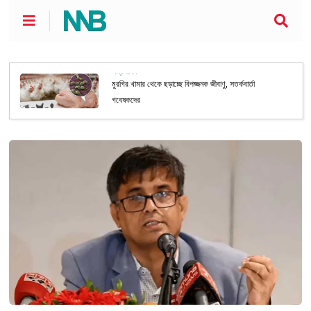
আন্তর্জাতিক
মুরগির খামার থেকে ছড়াচ্ছে বিপজ্জনক জীবাণু, সতর্কবার্তা
গবেষকদের