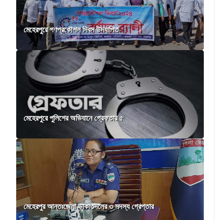
মেহেরপুরে গণপ্রকৌশল দিবস উদযাপিত
মেহেরপুরে পুলিশের অভিযানে গ্রেফতার ৫
মেহেরপুর আন্তঃজেলা ডাকাতদলের ৩ সদস্য গ্রেপ্তার