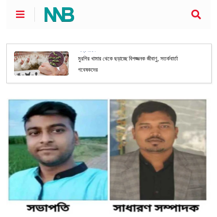
আন্তর্জাতিক
মুরগির খামার থেকে ছড়াচ্ছে বিপজ্জনক জীবাণু, সতর্কবার্তা
গবেষকদের