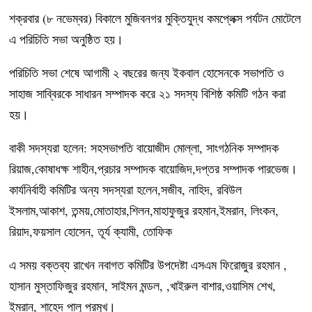
শক্রবার (৮ নভেম্বর) বিকালে মুজিবনগর মুক্তিযুদ্ধ কমপ্লেক্স পর্যটন মোটেলে
এ পরিচিতি সভা অনুষ্ঠিত হয়।
পরিচিতি সভা শেষে আগামী ২ বছরের জন্য ইকবাল হোসেনকে সভাপতি ও
সাহাজ সাব্বিরকে সাধারন সম্পাদক করে ২১ সদস্য বিশিষ্ঠ কমিটি গঠন করা
হয়।
বাকী সদস্যরা হলেন: সহসভাপতি বায়োজীদ মোল্লা, সাংগঠনিক সম্পাদক
রিয়াজ,কোষাধক্ষ শাহীন,প্রচার সম্পাদক বায়োজিদ,দপ্তর সম্পাদক পারভেজ।
কার্যনির্বাহী কমিটির অন্য সদস্যরা হলেন,সজীব, নাহিদ, রবিউল
ইসলাম,আকাশ, তন্ময়,মোতাহার,শিলন,মাহাফুজুর রহমান,ইমরান, লিংকন,
রিয়াদ,ফয়সাল হোসেন, তূর্য ক্যামী, তোফিক
এ সময় বক্তব্য রাখেন নবাগত কমিটির উপদেষ্টা এসএম ফিরোজুর রহমান ,
হাসান মুস্তাফিজুর রহমান, সাইমন মন্ডল, ,খাইরুল বাশার,ওয়াসিম শেখ,
ইমরান, শাহেদ পালু প্রমুখ।