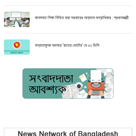
মানসম্মত শিক্ষা নিশ্চিত করা সরকারের অন্যতম অগ্রাধিকার : প্রধানমন্ত্রী
বাধ্যতামূলক অবসরে ‘রাতের ভোটের’ যে ৩২ ডিসি