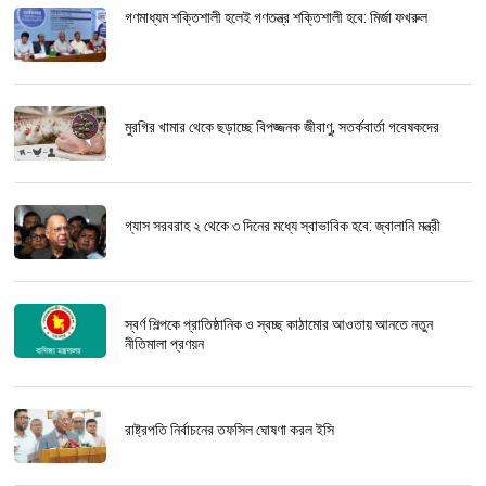
গণমাধ্যম শক্তিশালী হলেই গণতন্ত্র শক্তিশালী হবে: মির্জা ফখরুল
মুরগির খামার থেকে ছড়াচ্ছে বিপজ্জনক জীবাণু, সতর্কবার্তা গবেষকদের
গ্যাস সরবরাহ ২ থেকে ৩ দিনের মধ্যে স্বাভাবিক হবে: জ্বালানি মন্ত্রী
স্বর্ণ শিল্পকে প্রাতিষ্ঠানিক ও স্বচ্ছ কাঠামোর আওতায় আনতে নতুন
নীতিমালা প্রণয়ন
রাষ্ট্রপতি নির্বাচনের তফসিল ঘোষণা করল ইসি