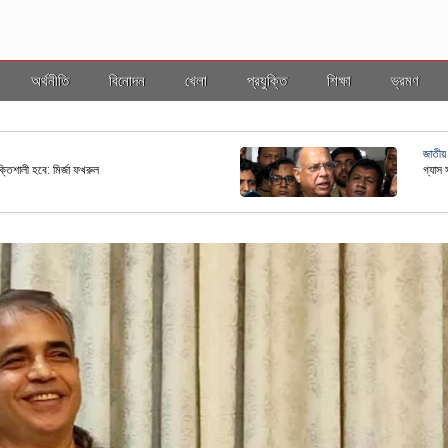
অর্থনীতি
বিনোদন
খেলা
প্রযুক্তি
শিক্ষা
ভ্রমণ
জাতীয়
ছ কাঠামোর আওতায় আনতে নতুন নীতিমালা প্রণয়ন
রাষ্ট্