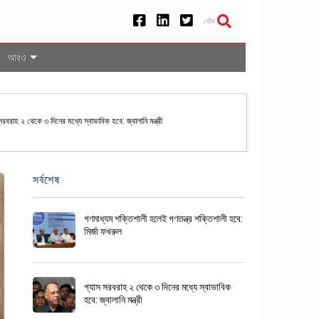
খোঁজ
আরও
রপতি নির্বাচনের তফসিল ঘোষণা করল ইসি
সর্বশেষ
গণমাধ্যম শক্তিশালী হলেই গণতন্ত্র শক্তিশালী হবে:
মির্জা ফখরুল
গ্যাস সরবরাহ ২ থেকে ৩ দিনের মধ্যে স্বাভাবিক
হবে: জ্বালানি মন্ত্রী