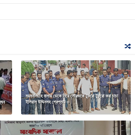
ময়মনসিংহে বাসায় ডেকে নিয়ে সৌরভকে টুকরো টুকরো করা চাচা
্ধন
ইলিয়াস উদ্দিনসহ গ্রেপ্তার ৩