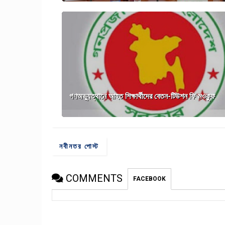
গণঅভ্যুত্থানে আহত শিক্ষার্থীদের বেতন-টিউশন ফি মওকুফ
নবীনতর পোস্ট
COMMENTS
FACEBOOK