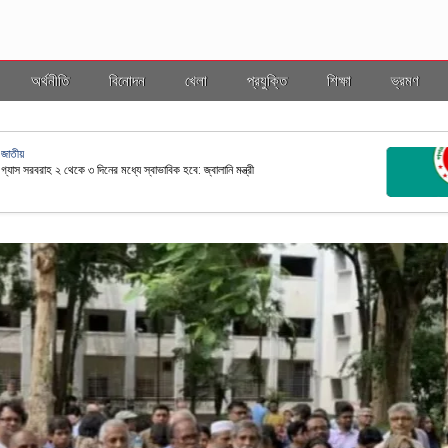
অর্থনীতি
বিনোদন
খেলা
প্রযুক্তি
শিক্ষা
ভ্রমণ
জাতীয়
ছ কাঠামোর আওতায় আনতে নতুন নীতিমালা প্রণয়ন
রাষ্ট্