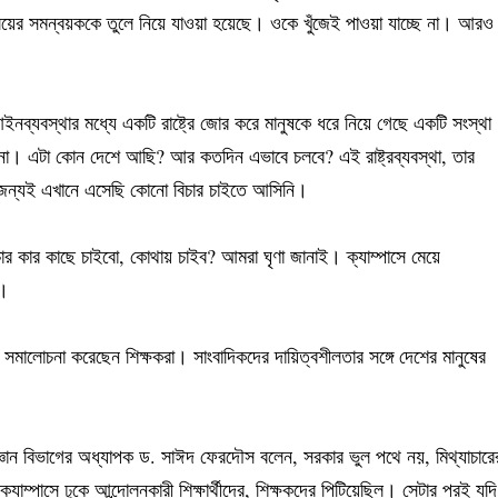
িদ্যালয়ের সমন্বয়ককে তুলে নিয়ে যাওয়া হয়েছে। ওকে খুঁজেই পাওয়া যাচ্ছে না। আরও
ইনব্যবস্থার মধ্যে একটি রাষ্ট্রে জোর করে মানুষকে ধরে নিয়ে গেছে একটি সংস্থা
া। এটা কোন দেশে আছি? আর কতদিন এভাবে চলবে? এই রাষ্ট্রব্যবস্থা, তার
াবার জন্যই এখানে এসেছি কোনো বিচার চাইতে আসিনি।
িচার কার কাছে চাইবো, কোথায় চাইব? আমরা ঘৃণা জানাই। ক্যাম্পাসে মেয়ে
া।
ে সমালোচনা করেছেন শিক্ষকরা। সাংবাদিকদের দায়িত্বশীলতার সঙ্গে দেশের মানুষের
বিজ্ঞান বিভাগের অধ্যাপক ড. সাঈদ ফেরদৌস বলেন, সরকার ভুল পথে নয়, মিথ্যাচারে
্যাম্পাসে ঢুকে আন্দোলনকারী শিক্ষার্থীদের, শিক্ষকদের পিটিয়েছিল। সেটার পরই যদি