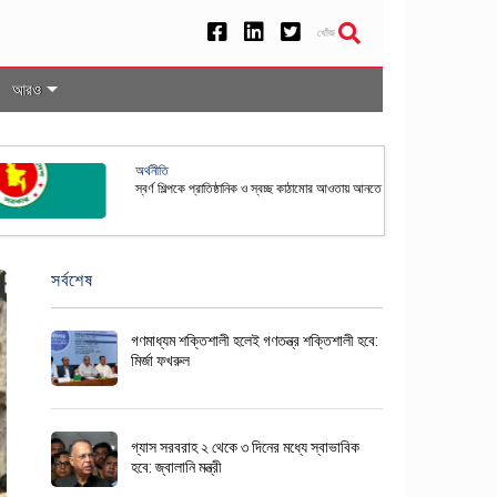
খোঁজ
আরও
রপতি নির্বাচনের তফসিল ঘোষণা করল ইসি
সর্বশেষ
গণমাধ্যম শক্তিশালী হলেই গণতন্ত্র শক্তিশালী হবে:
মির্জা ফখরুল
গ্যাস সরবরাহ ২ থেকে ৩ দিনের মধ্যে স্বাভাবিক
হবে: জ্বালানি মন্ত্রী