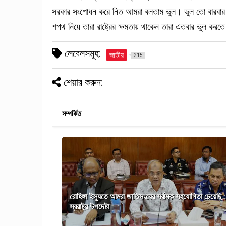
সরকার সংশোধন করে নিত আমরা বলতাম ভুল। ভুল তো বারবার হয় ন
শপথ নিয়ে তারা রাষ্ট্রের ক্ষমতায় থাকেন তারা এতবার ভুল করত
লেবেলসমূহ:
জাতীয়
215
শেয়ার করুন:
সম্পর্কিত
রোহিঙ্গা ইস্যুতে আমরা জাতিসংঘের সর্বাত্মক সহযোগিতা চেয়েছি :
স্বরাষ্ট্র উপদেষ্টা