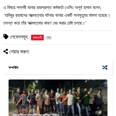
এ বিষয়ে পল্লবী থানার ভারপ্রাপ্ত কর্মকর্তা (ওসি) অপূর্ব হাসান বলেন,
‘হাবিবুর রহমানের আত্মহত্যার ঘটনায় থানায় একটি অপমৃত্যুর মামলা হয়েছে।
তদন্ত করে তাঁর আত্মহত্যার কারণ বের করার চেষ্টা চলছে।’
লেবেলসমূহ:
রাজধানী
70
শেয়ার করুন:
সম্পর্কিত
রাজধানীতে ছাত্রলীগের ঝটিকা মিছিল