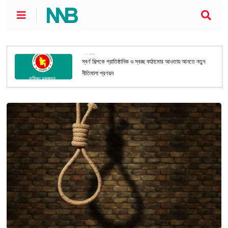
অর্থনীতি
স্বর্ণ শিল্পকে প্রাতিষ্ঠানিক ও স্বচ্ছ কাঠামোর আওতায় আনতে নতুন
নীতিমালা প্রণয়ন