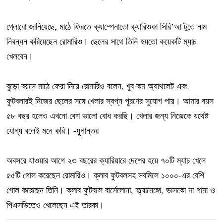
গ্লোবো জানিয়েছে, মাঠে ফিরতে ক্যাম্পেনাতো ক্যারিওকা সিরি’আ টুতে নাম
নিবন্ধন করিয়েছেন রোমারিও। ছেলের সাথে তিনি হয়তো কয়েকটি ম্যাচ
খেলবেন।
বুড়ো বয়সে মাঠে ফেরা নিয়ে রোমারিও বলেন, খুব কম অ্যাথলেট এবং
ফুটবলারই নিজের ছেলের সঙ্গে খেলার স্বপ্ন পূরণের সুযোগ পায়। আমার বয়স
৫৮ বছর হলেও এখনো বেশ ভালো বোধ করছি। খেলার জন্য নিজেকে যথেষ্ট
যোগ্য বলেই মনে করি। -যুগান্তর
অবসরে যাওয়ার আগে ২৩ বছরের ক্যারিয়ারে দেশের হয়ে ৭০টি ম্যাচ খেলে
৫৫টি গোল করেছেন রোমারিও। ক্লাব ফুটবলসহ সবমিলে ১০০০-এর বেশি
গোল করেছেন তিনি। ক্লাব ফুটবলে বার্সেলোনা, ফ্ল্যামেঙ্গো, ভাসকো দা গামা ও
পিএসভিতেও খেলেছেন এই তারকা।