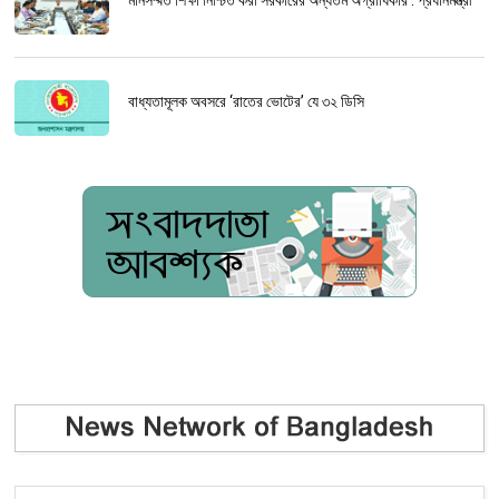
মানসম্মত শিক্ষা নিশ্চিত করা সরকারের অন্যতম অগ্রাধিকার : প্রধানমন্ত্রী
বাধ্যতামূলক অবসরে ‘রাতের ভোটের’ যে ৩২ ডিসি