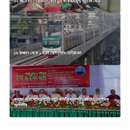
১২ বছরে ৮০০ মোবাইল ফোন চুরি করেছেন যুগ্ম সচিবের মেয়ে
১৬ রমজান থেকে ১ ঘণ্টা বেশি চলবে মেট্রোরেল
কনকর্ড অ্যাসোসিয়েশনের নতুন কমিটির সভাপতি রেজাউল, সম্পাদক
আলমগীর