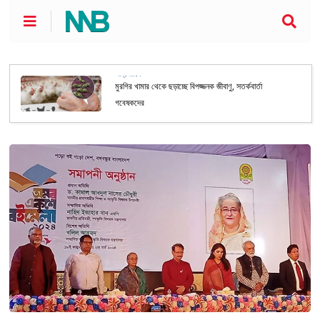
আন্তর্জাতিক
মুরগির খামার থেকে ছড়াচ্ছে বিপজ্জনক জীবাণু, সতর্কবার্তা
গবেষকদের