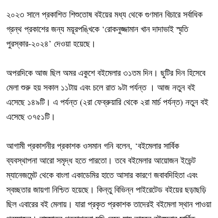
২০২৩ সালে প্রকাশিত শিশুতোষ বইয়ের মধ্য থেকে গুণমান বিচারে সর্বাধিক
গ্রন্থ প্রকাশের জন্য ময়ূরপঙ্খিকে ‘রোকনুজ্জামান খান দাদাভাই স্মৃতি
পুরস্কার-২০২৪’ দেওয়া হয়েছে।
অপরদিকে আজ ছিল অমর একুশে বইমেলার ৩১তম দিন। ছুটির দিন হিসেবে
মেলা শুরু হয় সকাল ১১টায় এবং চলে রাত ৯টা পর্যন্ত । আজ নতুন বই
এসেছে ১৪৯টি। এ পর্যন্ত (২রা ফেব্রুয়ারি থেকে ২রা মার্চ পর্যন্ত) নতুন বই
এসেছে ৩৭৫১টি।
আগামী প্রকাশনীর প্রকাশক ওসমান গনি বলেন, ‘বইমেলার সার্বিক
ব্যবস্থাপনা আরো সমৃদ্ধ হতে পারতো। তবে বইমেলার আয়োজন ইভেন্ট
ম্যানেজমেন্ট থেকে বাংলা একাডেমির হাতে আসার কারণে জবাবদিহিতা এবং
স্বচ্ছতার জায়গা নিশ্চিত হয়েছে। কিন্তু বিভিন্ন পাইরেটেড বইয়ের ছড়াছড়ি
ছিল এবারের বই মেলায়। যারা প্রকৃত প্রকাশক তাদেরই বইমেলা স্থান পাওয়া