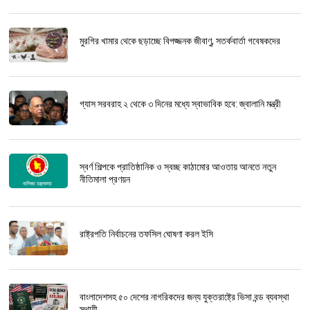
মুরগির খামার থেকে ছড়াচ্ছে বিপজ্জনক জীবাণু, সতর্কবার্তা গবেষকদের
গ্যাস সরবরাহ ২ থেকে ৩ দিনের মধ্যে স্বাভাবিক হবে: জ্বালানি মন্ত্রী
স্বর্ণ শিল্পকে প্রাতিষ্ঠানিক ও স্বচ্ছ কাঠামোর আওতায় আনতে নতুন
নীতিমালা প্রণয়ন
রাষ্ট্রপতি নির্বাচনের তফসিল ঘোষণা করল ইসি
বাংলাদেশসহ ৫০ দেশের নাগরিকদের জন্য যুক্তরাষ্ট্রে ভিসা বন্ড ব্যবস্থা
স্থায়ী