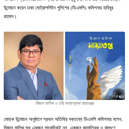
উন্মোচন করেন ঢাকা মেট্রোপলিটন পুলিশের (ডিএমপি) কমিশনার হাবিবুর
রহমান।
মিজান মালিক ও তাঁর কাব্যগ্রন্থ মায়াতন্ত্র
মোড়ক উন্মোচন অনুষ্ঠানে প্রধান অতিথির বক্তব্যে ডিএমপি কমিশনার বলেন,
মিজান মালিক শুধু একজন সাংবাদিকই নন, একজন বহুমাত্রিক ও বহুগুণে