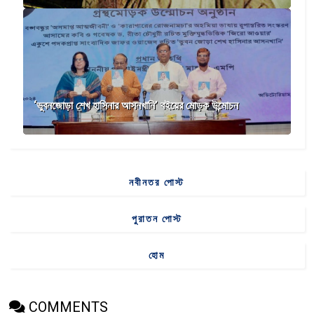
‘ভুবনজোড়া শেখ হাসিনার আসনখানি’ বইয়ের মোড়ক উন্মোচন
নবীনতর পোস্ট
পুরাতন পোস্ট
হোম
COMMENTS