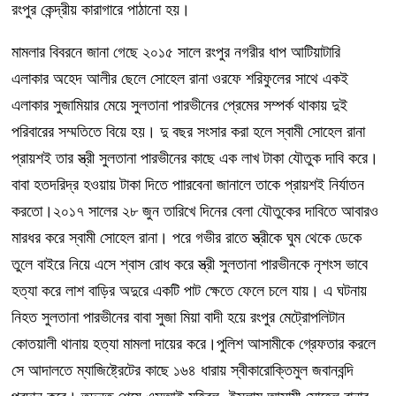
রংপুর কেন্দ্রীয় কারাগারে পাঠানো হয়।
মামলার বিবরনে জানা গেছে ২০১৫ সালে রংপুর নগরীর ধাপ আটিয়াটারি
এলাকার অহেদ আলীর ছেলে সোহেল রানা ওরফে শরিফুলের সাথে একই
এলাকার সুজামিয়ার মেয়ে সুলতানা পারভীনের প্রেমের সম্পর্ক থাকায় দুই
পরিবারের সম্মতিতে বিয়ে হয়। দু বছর সংসার করা হলে স্বামী সোহেল রানা
প্রায়শই তার স্ত্রী সুলতানা পারভীনের কাছে এক লাখ টাকা যৌতুক দাবি করে।
বাবা হতদরিদ্র হওয়ায় টাকা দিতে পাারবেনা জানালে তাকে প্রায়শই নির্যাতন
করতো।২০১৭ সালের ২৮ জুন তারিখে দিনের বেলা যৌতুকের দাবিতে আবারও
মারধর করে স্বামী সোহেল রানা। পরে গভীর রাতে স্ত্রীকে ঘুম থেকে ডেকে
তুলে বাইরে নিয়ে এসে শ্বাস রোধ করে স্ত্রী সুলতানা পারভীনকে নৃশংস ভাবে
হত্যা করে লাশ বাড়ির অদুরে একটি পাট ক্ষেতে ফেলে চলে যায়। এ ঘটনায়
নিহত সুলতানা পারভীনের বাবা সুজা মিয়া বাদী হয়ে রংপুর মেট্রোপলিটান
কোতয়ালী থানায় হত্যা মামলা দায়ের করে।পুলিশ আসামীকে গ্রেফতার করলে
সে আদালতে ম্যাজিষ্ট্রেটের কাছে ১৬৪ ধারায় স্বীকারোক্তিমুল জবানবন্দি