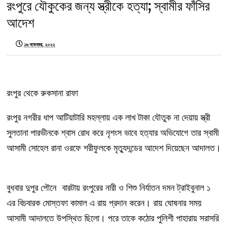
রংপুরে যৌকুকের জন্য স্ত্রীকে হত্যা; স্বামীর ফাঁসির
আদেশ
১৬ নভেম্বর, ২০২২
রংপুর থেকে রুকসানা রাফা
রংপুর নগরীর ধাপ আটিয়াটারি মহল্লায় এক লাখ টাকা যৌতুক না দেয়ায় স্ত্রী
সুলতানা পারভীনকে শ্বাস রোধ করে নৃশংস ভাবে হত্যার অভিযোগে তার স্বামী
আসামী সোহেল রানা ওরফে শরীফুলকে মৃত্যুদন্ডের আদেশ দিয়েছেন আদালত।
বুধবার দুপুর পৌনে বারটায় রংপুরের নারী ও শিশু নির্যাতন দমন ট্রাইবুনাল ১
এর বিচবারক মোস্তফা কামাল এ রায় প্রদান করেন। রায় ঘোষনার সময়
আসামী আদালতে উপস্থিত ছিলো। পরে তাকে কঠোর পুলিশী পাহারায় সরাসরি