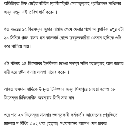
অতিরিক্ত চিফ মেট্রোপলিটন ম্যাজিস্ট্রেট সেফাতুল্লাহ প্রতিবেদন দাখিলের
জন্য নতুন এই তারিখ ধার্য করেন।
গত বছরের ১২ ডিসেম্বর জুমার নামাজ শেষে ফেরার পথে আনুমানিক দুপুর ২টা
২০ মিনিটে পল্টন থানার বক্স কালভার্ট রোডে দুষ্কৃতকারীরা ওসমান হাদিকে গুলি
করে পালিয়ে যায়।
ওই ঘটনায় ১৪ ডিসেম্বর ইনকিলাব মঞ্চের সদস্য সচিব আব্দুল্লাহ আল জাবের
বাদী হয়ে পল্টন থানায় মামলা দায়ের করেন।
আহত ওসমান হাদিকে উন্নত চিকিৎসার জন্য সিঙ্গাপুরে নেওয়া হলেও ১৮
ডিসেম্বর চিকিৎসাধীন অবস্থায় তিনি মারা যান।
পরে গত ২০ ডিসেম্বর মামলার তদন্তকারী কর্মকর্তার আবেদনের প্রেক্ষিতে
মামলায় দ-বিধির ৩০২ ধারা (হত্যা) সংযোজনের আদেশ দেন ঢাকার