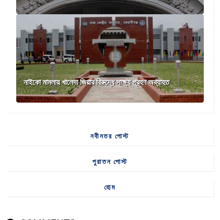
নাইকো মামলায় খালেদা জিয়ার বিরুদ্ধে সাক্ষ্য গ্রহণ অব্যাহত
নবীনতর পোস্ট
পুরাতন পোস্ট
হোম