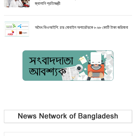
জ্বালানি প্রতিমন্ত্রী
অবৈধ ভিওআইপি: চার মোবাইল অপারেটরকে ৮.৬৮ কোটি টাকা জরিমানা