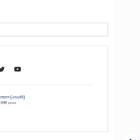
াংলাদেশ (এনএনবি)
, ঢাকা ১০০০