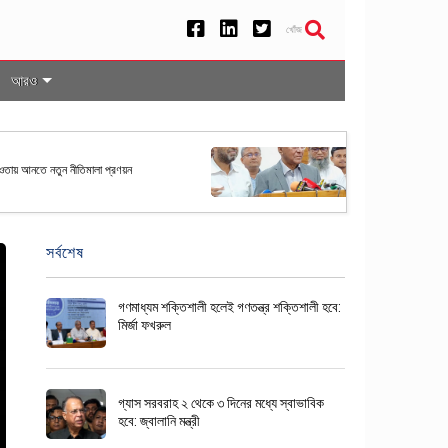
খোঁজ
আরও
রপতি নির্বাচনের তফসিল ঘোষণা করল ইসি
সর্বশেষ
গণমাধ্যম শক্তিশালী হলেই গণতন্ত্র শক্তিশালী হবে:
মির্জা ফখরুল
গ্যাস সরবরাহ ২ থেকে ৩ দিনের মধ্যে স্বাভাবিক
হবে: জ্বালানি মন্ত্রী