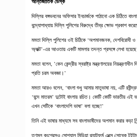
আন্তর্জাতিক ডেস্ক
দিল্লির বঙ্গভবনের অফিসার ইনচার্জকে পাঠানো এক চিঠিতে বাংলাকে
বন্দ্যোপাধ্যায় দিল্লি পুলিশের বিরুদ্ধে তীব্র ক্ষোভ প্রকা
মমতা দিল্লি পুলিশের ওই চিঠিকে ‘অপমানজনক, দেশবিরোধী ও অসা
অ্যাক্ট’-এর আওতায় একটি মামলার তদন্ত প্রসঙ্গে লেখা হয়েছে
মমতা বলেন, ’কেন কেন্দ্রীয় স্বরাষ্ট্র মন্ত্রণালয়ের নিয়ন্ত্রণা
প্রতি চরম অবজ্ঞা।’
মমতা আরও বলেন, ‘বাংলা শুধু আমার মাতৃভাষা নয়, এটি রবীন্দ্র
‘বন্দে মাতরম’ দুটোই বাংলায় রচিত। কোটি কোটি ভারতীয় এই 
এখন সেটিকে ‘বাংলাদেশি ভাষা’ বলা হচ্ছে!’
তিনি এই ভাষার মাধ্যমে সব বাংলাভাষীদের অপমান করার কড়া নি
তৃণমূল কংগ্রেসও সোশ্যাল মিডিয়া প্ল্যাটফর্ম এক্সে (সাবেক 