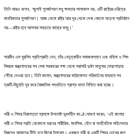
‎তিনি আরও বলেন, ‘জুলাই পুনর্জাগরণ শুধু ক্ষমতার পালাবদল নয়, এটি রাষ্ট্রের চরিত্রে
মানবিকতার পুনর্জাগরণ। আজ থেকে রাষ্ট্র আর দূর থেকে দেখা কোনো অচেনা প্রতিষ্ঠান
নয়—রাষ্ট্র হবে আপনার সবচেয়ে কাছের বন্ধু।’
‎শারমীন এস মুরশিদ প্রতিশ্রুতি দেন, তাঁর নেতৃত্বাধীন সমাজকল্যাণ এবং মহিলা ও শিশু
বিষয়ক মন্ত্রণালয়ের সব সেবা সরকারের পক্ষ থেকে সরাসরি দুর্বল মানুষের দোরগোড়ায়
পৌঁছে দেওয়া হবে। তিনি জানান, মন্ত্রণালয়ের কাঠামোগত পরিবর্তনের মাধ্যমে সব
ত্রুটি-বিচ্যুতি দূর করে বৈজ্ঞানিক পদ্ধতিতে প্রাপ্য ভাতা নিশ্চিত করা হচ্ছে।
‎নারী ও শিশুর নিরাপত্তা প্রসঙ্গে উপদেষ্টা দ্ব্যর্থহীন কণ্ঠে ঘোষণা করেন, ‘এই বাংলায়
নারী ও শিশুর প্রতি যেকোনো ধরনের শারীরিক, মানসিক, যৌন বা অর্থনৈতিক সহিংসতার
বিরুদ্ধে আমাদের নীতি হবে জিরো টলারেন্স। একজন নারী বা একটি শিশুর চোখের জল