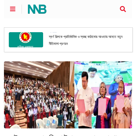
অর্থনীতি
স্বর্ণ শিল্পকে প্রাতিষ্ঠানিক ও স্বচ্ছ কাঠামোর আওতায় আনতে নতুন
নীতিমালা প্রণয়ন