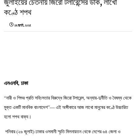
‎জুলাইয়ের চেতনায় জিরো টলারেন্সের ডাক, লাখো
কণ্ঠে শপথ
২৬ জুলাই, ২০২৫
এনএনবি, ঢাকা
‎‎‎“নারী ও শিশুর প্রতি সহিংসতার বিরুদ্ধে জিরো টলারেন্স, অন্যায়-দুর্নীতি ও বৈষম্য থেকে
মুক্ত একটি মানবিক বাংলাদেশ”— এই অঙ্গীকারে আজ লাখো মানুষের কণ্ঠে উচ্চারিত
হলো শপথ বাক্য।
‎ শনিবার (২৬ জুলাই) ঢাকার ওসমানী স্মৃতি মিলনায়তন থেকে দেশের ৬৪ জেলা ও