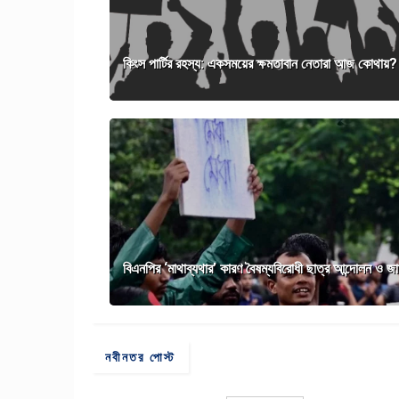
কিংস পার্টির রহস্য: একসময়ের ক্ষমতাবান নেতারা আজ কোথায়?
বিএনপির ‘মাথাব্যথার’ কারণ বৈষম্যবিরোধী ছাত্র আন্দোলন ও জ
নবীনতর পোস্ট