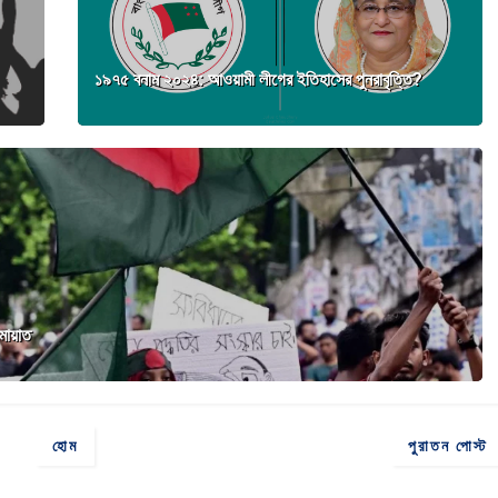
১৯৭৫ বনাম ২০২৪: আওয়ামী লীগের ইতিহাসের পুনরাবৃত্তি?
ামায়াত
হোম
পুরাতন পোস্ট