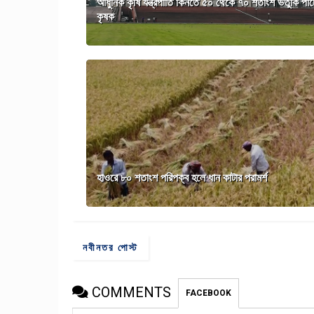
আধুনিক কৃষি যন্ত্রপাতি কিনতে ৫০ থেকে ৭০ শতাংশ ভর্তুকি পাচ
কৃষক
হাওরে ৮০ শতাংশ পরিপক্ব হলে ধান কাটার পরামর্শ
নবীনতর পোস্ট
COMMENTS
FACEBOOK