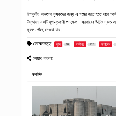
উপকূলীয় অঞ্চলের কৃষকদের জন্য এ গমের জাত হতে পারে আশীর্
উদ্ভাবন একটি যুগান্তকারী পদক্ষেপ। সরকারের উচিত দ্রুত এর
সুফল পৌঁছে দেওয়া যায়।
লেবেলসমূহ:
কৃষি
গাজীপুর
সারাদেশ
18
226
শেয়ার করুন:
সম্পর্কিত