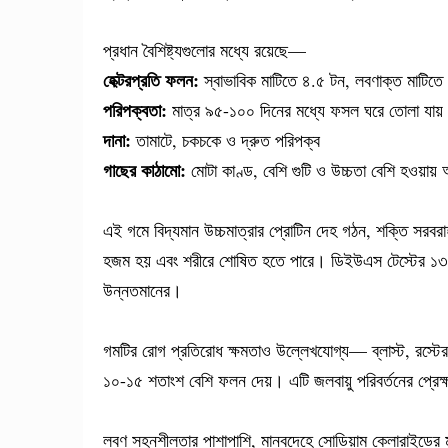
প্রধান বৈশিষ্ট্যগুলোর মধ্যে রয়েছে—
হেক্টরপ্রতি ফলন:
স্বাভাবিক মাটিতে ৪.৫ টন, লবণাক্ত মাটিত
পরিপক্বতা:
মাত্র ৯৫-১০০ দিনের মধ্যে ফসল ঘরে তোলা যায়
দানা:
তামাটে, চকচকে ও দ্রুত পরিপক্ব
গাছের কাঠামো:
মোটা কাণ্ড, বেশি গুটি ও উচ্চতা বেশি হওয়ায়
এই গমে বিদ্যমান উচ্চমাত্রার প্রোটিন দেহ গঠন, শক্তি সরব
হজম হয় এবং শরীরে শোষিত হতে পারে। ডিইউএস টেস্টের ১৩টি ব
উন্নতমানের।
গমটির রোগ প্রতিরোধ ক্ষমতাও উল্লেখযোগ্য— ব্লাস্ট, রস্টে
১০-১৫ শতাংশ বেশি ফলন দেয়। এটি জলবায়ু পরিবর্তনের প্রেক্ষ
লবণ সহনশীলতার পাশাপাশি, মানবদেহে সোডিয়াম ক্লোরাইডের মাত্রা