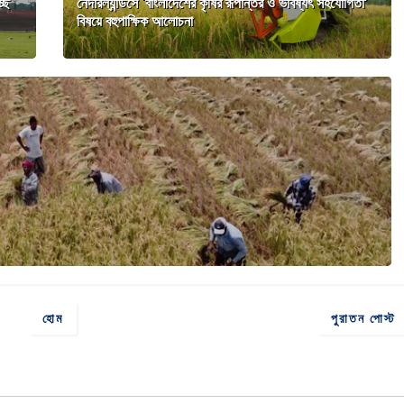
্ছে
নেদারল্যান্ডসে ‘বাংলাদেশের কৃষির রূপান্তর ও ভবিষ্যৎ সহযোগিতা’
বিষয়ে বহুপাক্ষিক আলোচনা
হোম
পুরাতন পোস্ট