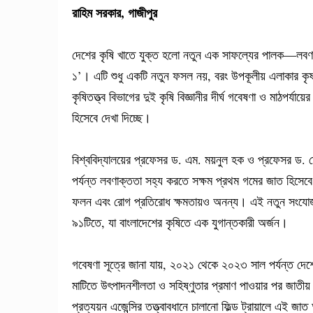
রাহিম সরকার, গাজীপুর
দেশের কৃষি খাতে যুক্ত হলো নতুন এক সাফল্যের পালক—লবণ
১’। এটি শুধু একটি নতুন ফসল নয়, বরং উপকূলীয় এলাকার কৃষকদের
কৃষিতত্ত্ব বিভাগের দুই কৃষি বিজ্ঞানীর দীর্ঘ গবেষণা ও মাঠপ
হিসেবে দেখা দিচ্ছে।
বিশ্ববিদ্যালয়ের প্রফেসর ড. এম. ময়নুল হক ও প্রফেসর ড.
পর্যন্ত লবণাক্ততা সহ্য করতে সক্ষম প্রথম গমের জাত হিসেবে 
ফলন এবং রোগ প্রতিরোধ ক্ষমতায়ও অনন্য। এই নতুন সংযোজনের 
৯১টিতে, যা বাংলাদেশের কৃষিতে এক যুগান্তকারী অর্জন।
গবেষণা সূত্রে জানা যায়, ২০২১ থেকে ২০২৩ সাল পর্যন্ত দেশে
মাটিতে উৎপাদনশীলতা ও সহিষ্ণুতার প্রমাণ পাওয়ার পর জাতী
প্রত্যয়ন এজেন্সির তত্ত্বাবধানে চালানো ফিল্ড ট্রায়ালে এই জ