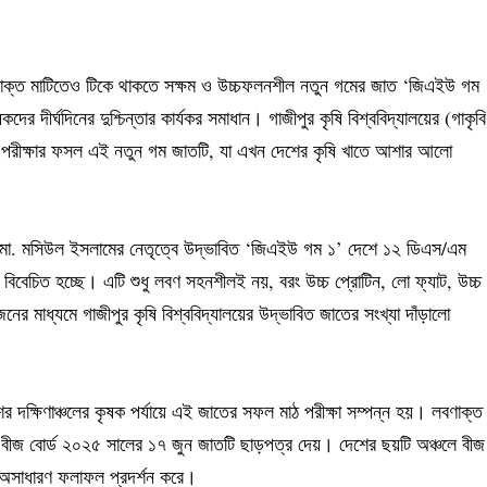
াক্ত মাটিতেও টিকে থাকতে সক্ষম ও উচ্চফলনশীল নতুন গমের জাত ‘জিএইউ গম
 দীর্ঘদিনের দুশ্চিন্তার কার্যকর সমাধান। গাজীপুর কৃষি বিশ্ববিদ্যালয়ের (গাকৃবি
র্যায়ের পরীক্ষার ফসল এই নতুন গম জাতটি, যা এখন দেশের কৃষি খাতে আশার আলো
 মো. মসিউল ইসলামের নেতৃত্বে উদ্ভাবিত ‘জিএইউ গম ১’ দেশে ১২ ডিএস/এম
বিবেচিত হচ্ছে। এটি শুধু লবণ সহনশীলই নয়, বরং উচ্চ প্রোটিন, লো ফ্যাট, উচ্চ
মাধ্যমে গাজীপুর কৃষি বিশ্ববিদ্যালয়ের উদ্ভাবিত জাতের সংখ্যা দাঁড়ালো
র দক্ষিণাঞ্চলের কৃষক পর্যায়ে এই জাতের সফল মাঠ পরীক্ষা সম্পন্ন হয়। লবণাক্ত
য় বীজ বোর্ড ২০২৫ সালের ১৭ জুন জাতটি ছাড়পত্র দেয়। দেশের ছয়টি অঞ্চলে বীজ
াত অসাধারণ ফলাফল প্রদর্শন করে।