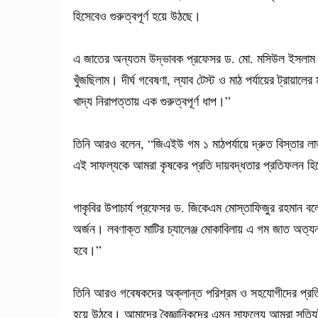
হিসেবেও গুরুত্বপূর্ণ হয়ে উঠছে।
এ জাতের অন্যতম উদ্ভাবক প্রফেসর ড. মো. মসিউল ইসলাম 
খুঁজছিলাম। দীর্ঘ গবেষণা, ল্যাব টেস্ট ও মাঠ পর্যায়ের ট্রা
খাদ্য নিরাপত্তায় এক গুরুত্বপূর্ণ ধাপ।”
তিনি আরও বলেন, “জিএইউ গম ১ মাঠপর্যায়ে দ্রুত বিস্তার লা
এই সাফল্যকে আমরা কৃষকের প্রতি দায়বদ্ধতার প্রতিফলন হি
গাকৃবির উপাচার্য প্রফেসর ড. জিকেএম মোস্তাফিজুর রহমান ব
অর্জন। লবণাক্ত মাটির চ্যালেঞ্জ মোকাবিলায় এ গম জাত অত্যন্
হবে।”
তিনি আরও গবেষকদের অক্লান্ত পরিশ্রম ও সহযোগীদের প্রতি
হয়ে উঠবে। আমাদের বৈজ্ঞানিকদের এমন সাফল্যে আমরা সত্যি