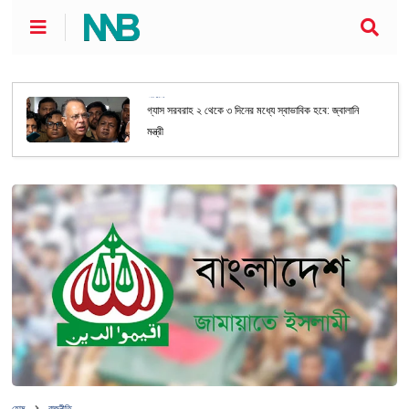
জাতীয়
গ্যাস সরবরাহ ২ থেকে ৩ দিনের মধ্যে স্বাভাবিক হবে: জ্বালানি
মন্ত্রী
হোম
রাজনীতি