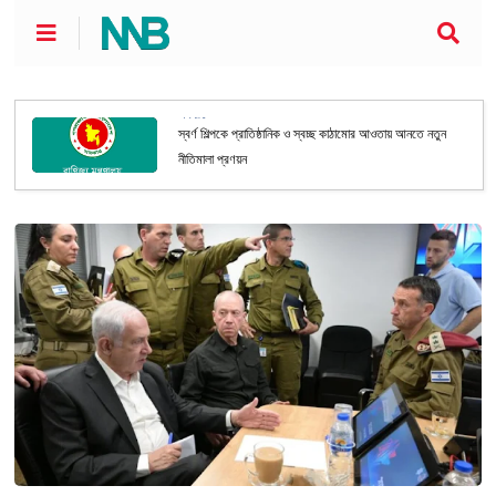
অর্থনীতি
স্বর্ণ শিল্পকে প্রাতিষ্ঠানিক ও স্বচ্ছ কাঠামোর আওতায় আনতে নতুন
নীতিমালা প্রণয়ন