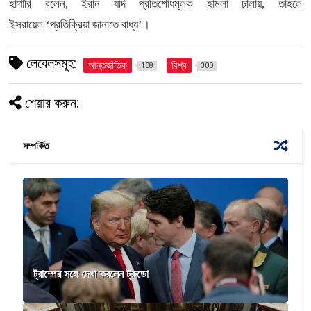
হাগারি বলেন, ইরান যদি প্রতিশোধমূলক হামলা চালায়, তাহলে
ইসরায়েল
‘
প্রতিক্রিয়া জানাতে বাধ্য
’
।
লেবেলসমূহ:
আন্তর্জাতিক
বিশ্ব
108
300
শেয়ার করুন:
সম্পর্কিত
ট্রাম্পের সঙ্গে দেখা করলেন ট্রুডো