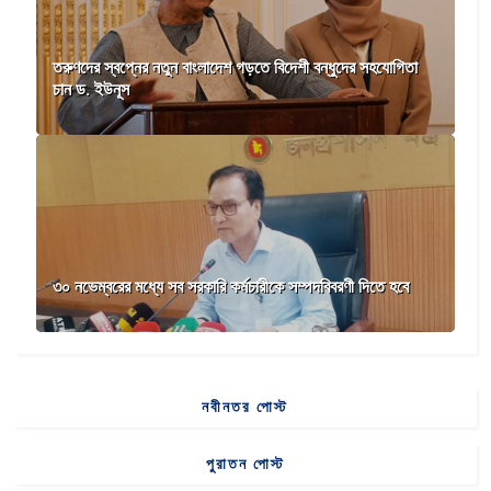
তরুণদের স্বপ্নের নতুন বাংলাদেশ গড়তে বিদেশী বন্ধুদের সহযোগিতা
চান ড. ইউনূস
৩০ নভেম্বরের মধ্যে সব সরকারি কর্মচারীকে সম্পদবিবরণী দিতে হবে
নবীনতর পোস্ট
পুরাতন পোস্ট