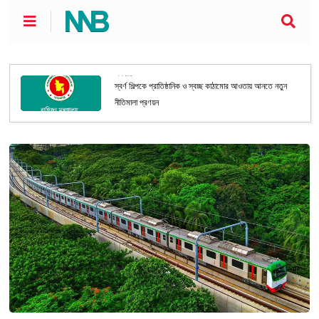
অর্থনীতি
স্বর্ণ শিল্পকে প্রাতিষ্ঠানিক ও স্বচ্ছ কাঠামোর আওতায় আনতে নতুন
নীতিমালা প্রণয়ন