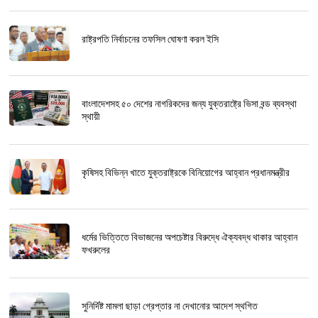
রাষ্ট্রপতি নির্বাচনের তফসিল ঘোষণা করল ইসি
বাংলাদেশসহ ৫০ দেশের নাগরিকদের জন্য যুক্তরাষ্ট্রে ভিসা বন্ড ব্যবস্থা
স্থায়ী
কৃষিসহ বিভিন্ন খাতে যুক্তরাষ্ট্রকে বিনিয়োগের আহ্বান প্রধানমন্ত্রীর
ধর্মের ভিত্তিতে বিভাজনের অপচেষ্টার বিরুদ্ধে ঐক্যবদ্ধ থাকার আহ্বান
ফখরুলের
সুনির্দিষ্ট মামলা ছাড়া গ্রেপ্তার না দেখানোর আদেশ স্থগিত