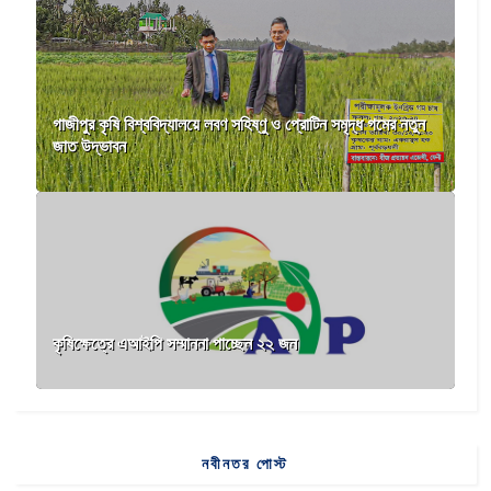
গাজীপুর কৃষি বিশ্ববিদ্যালয়ে লবণ সহিষ্ণু ও প্রোটিন সমৃদ্ধ গমের নতুন
জাত উদ্ভাবন
কৃষিক্ষেত্রে এআইপি সম্মাননা পাচ্ছেন ২২ জন
নবীনতর পোস্ট