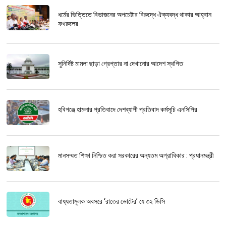
ধর্মের ভিত্তিতে বিভাজনের অপচেষ্টার বিরুদ্ধে ঐক্যবদ্ধ থাকার আহ্বান
ফখরুলের
সুনির্দিষ্ট মামলা ছাড়া গ্রেপ্তার না দেখানোর আদেশ স্থগিত
হবিগঞ্জে হামলার প্রতিবাদে দেশব্যাপী প্রতিবাদ কর্মসূচি এনসিপির
মানসম্মত শিক্ষা নিশ্চিত করা সরকারের অন্যতম অগ্রাধিকার : প্রধানমন্ত্রী
বাধ্যতামূলক অবসরে ‘রাতের ভোটের’ যে ৩২ ডিসি