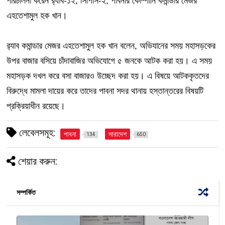
পরিচালনা করেন র‍্যাব-১২, সিপিসি-২, পাবনার কোম্পানি কমান্ডার মেজর
এহতেশামুল হক খান।
র‍্যাব কমান্ডার মেজর এহতেশামুল হক খান বলেন, অভিযানের সময় মহাসড়কের
উপর বাজার বসিয়ে চাঁদাবাজির অভিযোগে ৫ জনকে আটক করা হয়। এ সময়
মহাসড়ক দখল করে বসা বাজারও উচ্ছেদ করা হয়। এ বিষয়ে আটককৃতদের
বিরুদ্ধে মামলা দায়ের করে তাদের পাবনা সদর থানায় হস্তান্তরের বিষয়টি
প্রক্রিয়াধীন রয়েছে।
লেবেলসমূহ:
পাবনা
সারাদেশ
134
650
শেয়ার করুন:
সম্পর্কিত