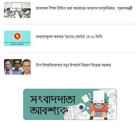
মানসম্মত শিক্ষা নিশ্চিত করা সরকারের অন্যতম অগ্রাধিকার : প্রধানমন্ত্রী
বাধ্যতামূলক অবসরে ‘রাতের ভোটের’ যে ৩২ ডিসি
তিন বিশ্ববিদ্যালয়ে নতুন উপাচার্য নিয়োগ দিয়েছে সরকার