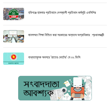
হবিগঞ্জে হামলার প্রতিবাদে দেশব্যাপী প্রতিবাদ কর্মসূচি এনসিপির
মানসম্মত শিক্ষা নিশ্চিত করা সরকারের অন্যতম অগ্রাধিকার : প্রধানমন্ত্রী
বাধ্যতামূলক অবসরে ‘রাতের ভোটের’ যে ৩২ ডিসি