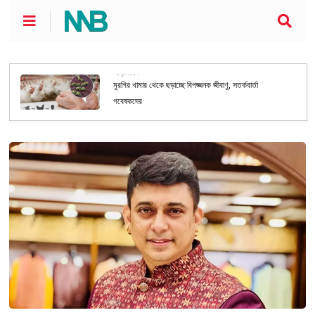
আন্তর্জাতিক
মুরগির খামার থেকে ছড়াচ্ছে বিপজ্জনক জীবাণু, সতর্কবার্তা
গবেষকদের