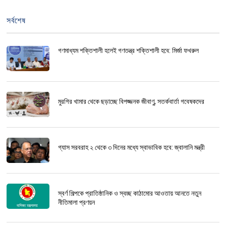
সর্বশেষ
গণমাধ্যম শক্তিশালী হলেই গণতন্ত্র শক্তিশালী হবে: মির্জা ফখরুল
মুরগির খামার থেকে ছড়াচ্ছে বিপজ্জনক জীবাণু, সতর্কবার্তা গবেষকদের
গ্যাস সরবরাহ ২ থেকে ৩ দিনের মধ্যে স্বাভাবিক হবে: জ্বালানি মন্ত্রী
স্বর্ণ শিল্পকে প্রাতিষ্ঠানিক ও স্বচ্ছ কাঠামোর আওতায় আনতে নতুন
নীতিমালা প্রণয়ন