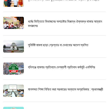
ধর্মের ভিত্তিতে বিভাজনের অপচেষ্টার বিরুদ্ধে ঐক্যবদ্ধ থাকার আহ্বান
ফখরুলের
সুনির্দিষ্ট মামলা ছাড়া গ্রেপ্তার না দেখানোর আদেশ স্থগিত
হবিগঞ্জে হামলার প্রতিবাদে দেশব্যাপী প্রতিবাদ কর্মসূচি এনসিপির
মানসম্মত শিক্ষা নিশ্চিত করা সরকারের অন্যতম অগ্রাধিকার : প্রধানমন্ত্রী