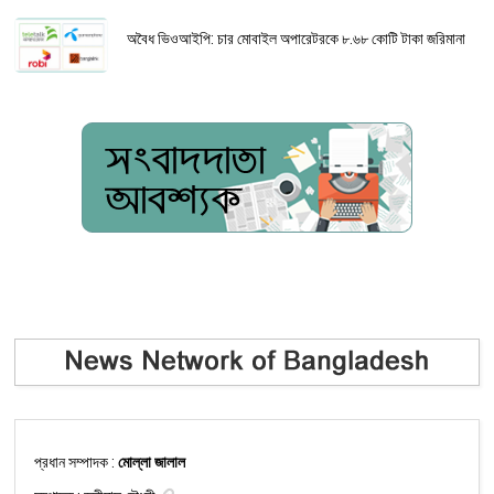
অবৈধ ভিওআইপি: চার মোবাইল অপারেটরকে ৮.৬৮ কোটি টাকা জরিমানা
প্রধান সম্পাদক :
মোল্লা জালাল