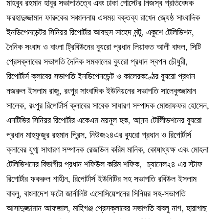
মাহবুব রহমান হাবুর সভাপতিত্বে এবং ঢাকা পোস্টের নিজস্ব প্রতিবেদক
ফরহাদুজ্জামান ফারুকের সঞ্চালনায় এসময় বক্তব্য রাখেন জ্যেষ্ঠ সাংবাদিক
ইনডিপেনডেন্টর সিনিয়র রিপোর্টার আবদুস সাহেদ মন্টু, একুশে টেলিভিশন,
দৈনিক সংবাদ ও বাংলা ট্রিবিউনের ব্যুরো প্রধান লিয়াকত আলী বাদল, সিটি
প্রেসক্লাবের সভাপতি দৈনিক সমকালের ব্যুরো প্রধান স্বপন চৌধুরী,
রিপোর্টার্স ক্লাবের সভাপতি ইনডিপেনডেন্ট ও কালেরকণ্ঠের ব্যুরো প্রধান
নজরুল ইসলাম রাজু, রংপুর সাংবাদিক ইউনিয়নের সভাপতি সালেকুজ্জামান
সালেক, রংপুর রিপোর্টার্স ক্লাবের সাবেক সাধারণ সম্পাদক মোজাফফর হোসেন,
এনটিভির সিনিয়র রিপোর্টার একেএম ময়নুল হক, আনন্দ টেলিীিভশনের ব্যুরো
প্রধান মাহফুজুর রহমান প্রিন্স, নিউজ২৪এর ব্যুরো প্রধান ও রিপোর্টার্স
ক্লাবের যুগ্ম সাধারণ সম্পাদক রেজাউল করিম মানিক, কোষাধ্যক্ষ এবং মোহনা
টেলিভিশনের বিভাগীয় প্রধান শফিউল করিম শফিক, চ্যানেল২৪ এর স্টাফ
রিপোর্টার ফকরুল শাহীন, রিপোর্টার্স ইউনিটির সহ সভাপতি রবিউল ইসলাম
বাবলু, বাংলাদেশ ফটো জার্নালিষ্ট এসোসিয়েশনের সিনিয়র সহ-সভাপতি
আসাদুজ্জামান আফজাল, মাহিগঞ্জ প্রেসক্লাবের সভাপতি বাবলু নাগ, হারাগাছ