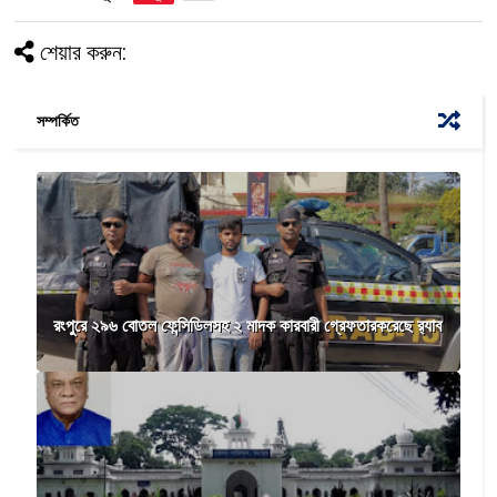
শেয়ার করুন:
সম্পর্কিত
রংপুরে ২৯৬ বোতল ফেন্সিডিলসহ ২ মাদক কারবারী গ্রেফতারকরেছে র‍্যাব