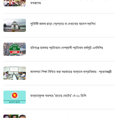
ফখরুলের
সুনির্দিষ্ট মামলা ছাড়া গ্রেপ্তার না দেখানোর আদেশ স্থগিত
হবিগঞ্জে হামলার প্রতিবাদে দেশব্যাপী প্রতিবাদ কর্মসূচি এনসিপির
মানসম্মত শিক্ষা নিশ্চিত করা সরকারের অন্যতম অগ্রাধিকার : প্রধানমন্ত্রী
বাধ্যতামূলক অবসরে ‘রাতের ভোটের’ যে ৩২ ডিসি