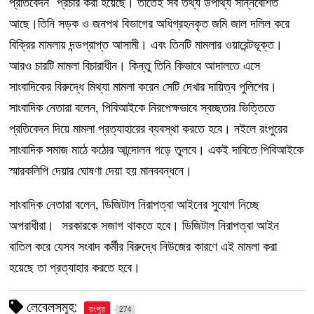
প্রতিবেদন প্রচার করা হয়েছে। তাতেই সব তথ্য উপাথ্য সন্নিবেশিত
আছে।তিনি সড়ক ও জনপথ বিভাগের অধিগ্রহনকৃত জমি জাল দলিল করে
বিক্রির মামলায় দন্ডপ্রাপ্ত আসামী। এবং তিনটি মামলার ওয়ারেন্টভূক্ত।
আরও চারটি মামলা বিচারাধীন। কিন্তু তিনি কিভাবে আদালতে এসে
সাংবাদিকের বিরুদ্ধে মিথ্যা মামলা করেন সেটি দেখার দায়িত্ব পুলিশের।
সাংবাদিক নেতারা বলেন, পিবিআইকে নিরপেক্ষভাবে স্বচ্ছতার ভিত্তিতে
প্রতিবেদন দিয়ে মামলা প্রত্যাহারের ব্যবস্থা করতে হবে। নইলে রংপুরের
সাংবাদিক সমাজ মাঠে কঠোর আন্দোলন গড়ে তুলবে। একই দাবিতে পিবিআইকে
স্মারকলিপি দেয়ার ঘোষণা দেয়া হয় মানববন্ধনে।
সাংবাদিক নেতারা বলেন, ডিজিটাল নিরাপত্বা আইনের সুযোগ নিচ্ছে
অপরাধীরা। সরকারকে সজাগ থাকতে হবে। ডিজিটাল নিরাপত্বা আইন
বাতিল করে যেসব সংবাদ কর্মীর বিরুদ্ধে নিউজের কারণে এই মামলা করা
হয়েছে তা প্রত্যাহার করতে হবে।
লেবেলসমূহ:
রংপুর
274