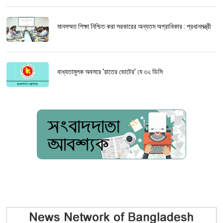
মানসম্মত শিক্ষা নিশ্চিত করা সরকারের অন্যতম অগ্রাধিকার : প্রধানমন্ত্রী
বাধ্যতামূলক অবসরে ‘রাতের ভোটের’ যে ৩২ ডিসি