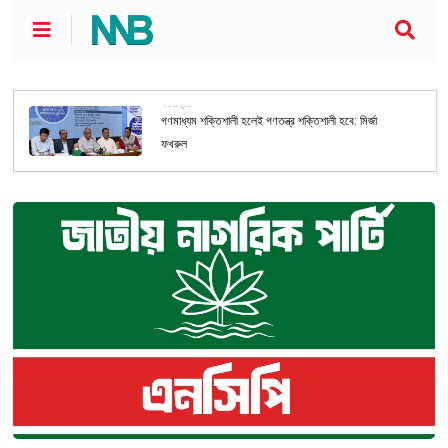
আন্তর্জাতিক
মুরগির খামার থেকে ছড়াচ্ছে বিপজ্জনক জীবাণু, সতর্কবার্তা
গবেষকদের