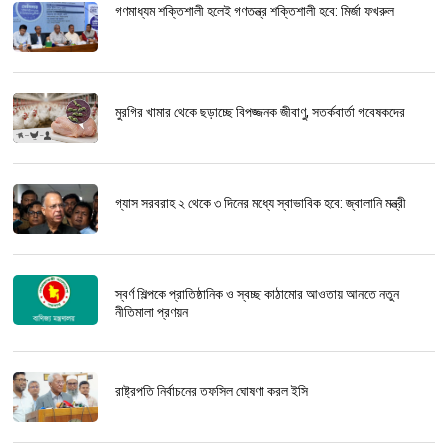
গণমাধ্যম শক্তিশালী হলেই গণতন্ত্র শক্তিশালী হবে: মির্জা ফখরুল
মুরগির খামার থেকে ছড়াচ্ছে বিপজ্জনক জীবাণু, সতর্কবার্তা গবেষকদের
গ্যাস সরবরাহ ২ থেকে ৩ দিনের মধ্যে স্বাভাবিক হবে: জ্বালানি মন্ত্রী
স্বর্ণ শিল্পকে প্রাতিষ্ঠানিক ও স্বচ্ছ কাঠামোর আওতায় আনতে নতুন
নীতিমালা প্রণয়ন
রাষ্ট্রপতি নির্বাচনের তফসিল ঘোষণা করল ইসি