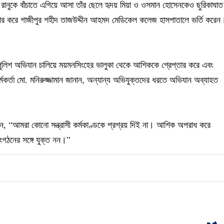
। রানুকে বাঁচাতে এগিয়ে আসা তাঁর ছেলে হৃদয় মিয়া ও ওসমান হোসেনকেও ছুরিকাঘাত
্ধার করে গাজীপুর শহীদ তাজউদ্দীন আহমদ মেডিকেল কলেজ হাসপাতালে ভর্তি করেন
 পুলিশ অভিযান চালিয়ে ময়মনসিংহের ভালুকা থেকে আশিককে গ্রেপ্তার করে এবং
র্মকর্তা মো. মনিরুজ্জামান জানান, অন্যান্য অভিযুক্তদের ধরতে অভিযান অব্যাহত
লেন, “আমরা কোনো সন্ত্রাসী কর্মকাণ্ডকে প্রশ্রয় দিই না। আশিক অপরাধ করে
 সংগঠনের সঙ্গে যুক্ত নন।”