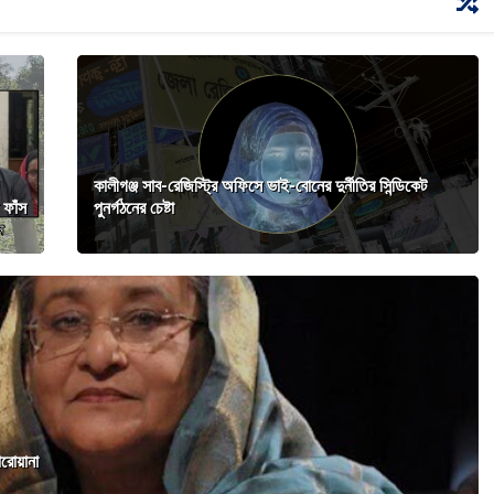
কালীগঞ্জ সাব-রেজিস্ট্রি অফিসে ভাই-বোনের দুর্নীতির সিন্ডিকেট
 ফাঁস
পুনর্গঠনের চেষ্টা
পরোয়ানা