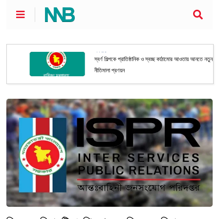
অর্থনীতি
স্বর্ণ শিল্পকে প্রাতিষ্ঠানিক ও স্বচ্ছ কাঠামোর আওতায় আনতে নতুন
নীতিমালা প্রণয়ন