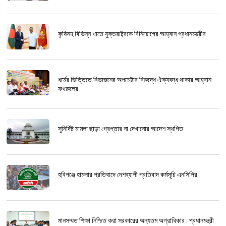
কৃষিসহ বিভিন্ন খাতে যুক্তরাষ্ট্রকে বিনিয়োগের আহ্বান প্রধানমন্ত্রীর
ধর্মের ভিত্তিতে বিভাজনের অপচেষ্টার বিরুদ্ধে ঐক্যবদ্ধ থাকার আহ্বান
ফখরুলের
সুনির্দিষ্ট মামলা ছাড়া গ্রেপ্তার না দেখানোর আদেশ স্থগিত
হবিগঞ্জে হামলার প্রতিবাদে দেশব্যাপী প্রতিবাদ কর্মসূচি এনসিপির
মানসম্মত শিক্ষা নিশ্চিত করা সরকারের অন্যতম অগ্রাধিকার : প্রধানমন্ত্রী