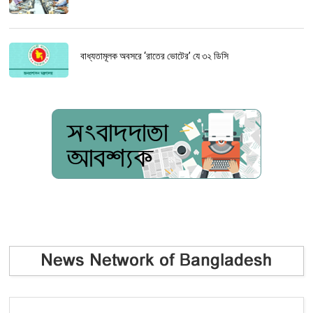
বাধ্যতামূলক অবসরে ‘রাতের ভোটের’ যে ৩২ ডিসি