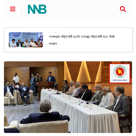
গণমাধ্যম
গণমাধ্যম শক্তিশালী হলেই গণতন্ত্র শক্তিশালী হবে: মির্জা
ফখরুল