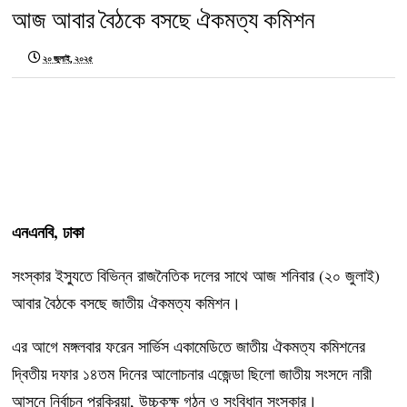
আজ আবার বৈঠকে বসছে ঐকমত্য কমিশন
২০ জুলাই, ২০২৫
এনএনবি, ঢাকা
সংস্কার ইস্যুতে বিভিন্ন রাজনৈতিক দলের সাথে আজ শনিবার (২০ জুলাই)
আবার বৈঠকে বসছে জাতীয় ঐকমত্য কমিশন।
এর আগে মঙ্গলবার ফরেন সার্ভিস একামেডিতে জাতীয় ঐকমত্য কমিশনের
দ্বিতীয় দফার ১৪তম দিনের আলোচনার এজেন্ডা ছিলো জাতীয় সংসদে নারী
আসনে নির্বাচন প্রক্রিয়া, উচ্চকক্ষ গঠন ও সংবিধান সংস্কার।