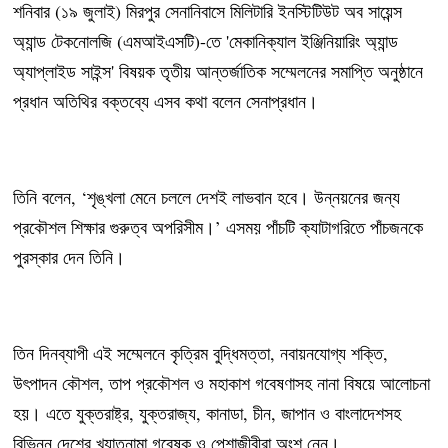
শনিবার (১৯ জুলাই) মিরপুর সেনানিবাসে মিলিটারি ইনস্টিটিউট অব সায়েন্স
অ্যান্ড টেকনোলজি (এমআইএসটি)-তে 'মেকানিক্যাল ইঞ্জিনিয়ারিং অ্যান্ড
অ্যাপ্লাইড সাইন্স' বিষয়ক তৃতীয় আন্তর্জাতিক সম্মেলনের সমাপ্তি অনুষ্ঠানে
প্রধান অতিথির বক্তব্যে এসব কথা বলেন সেনাপ্রধান।
তিনি বলেন, ‘শৃঙ্খলা মেনে চললে দেশই লাভবান হবে। উন্নয়নের জন্য
প্রকৌশল শিক্ষার গুরুত্ব অপরিসীম।’ এসময় পাঁচটি ক্যাটাগরিতে পাঁচজনকে
পুরস্কার দেন তিনি।
তিন দিনব্যাপী এই সম্মেলনে কৃত্রিম বুদ্ধিমত্তা, নবায়নযোগ্য শক্তি,
উৎপাদন কৌশল, তাপ প্রকৌশল ও মহাকাশ গবেষণাসহ নানা বিষয়ে আলোচনা
হয়। এতে যুক্তরাষ্ট্র, যুক্তরাজ্য, কানাডা, চীন, জাপান ও বাংলাদেশসহ
বিভিন্ন দেশের খ্যাতনামা গবেষক ও পেশাজীবীরা অংশ নেন।