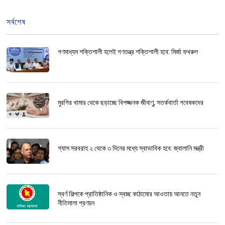
সর্বশেষ
গণমাধ্যম শক্তিশালী হলেই গণতন্ত্র শক্তিশালী হবে: মির্জা ফখরুল
মুরগির খামার থেকে ছড়াচ্ছে বিপজ্জনক জীবাণু, সতর্কবার্তা গবেষকদের
গ্যাস সরবরাহ ২ থেকে ৩ দিনের মধ্যে স্বাভাবিক হবে: জ্বালানি মন্ত্রী
স্বর্ণ শিল্পকে প্রাতিষ্ঠানিক ও স্বচ্ছ কাঠামোর আওতায় আনতে নতুন
নীতিমালা প্রণয়ন