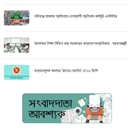
হবিগঞ্জে হামলার প্রতিবাদে দেশব্যাপী প্রতিবাদ কর্মসূচি এনসিপির
মানসম্মত শিক্ষা নিশ্চিত করা সরকারের অন্যতম অগ্রাধিকার : প্রধানমন্ত্রী
বাধ্যতামূলক অবসরে ‘রাতের ভোটের’ যে ৩২ ডিসি