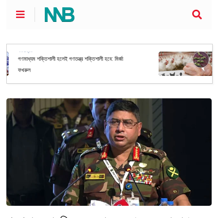
আন্তর্জাতিক
মুরগির খামার থেকে ছড়াচ্ছে বিপজ্জনক জীবাণু, সতর্কবার্তা
গবেষকদের