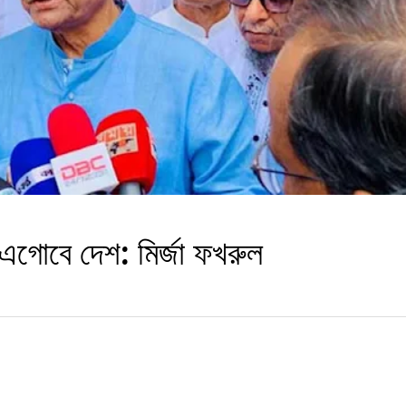
 এগোবে দেশ: মির্জা ফখরুল