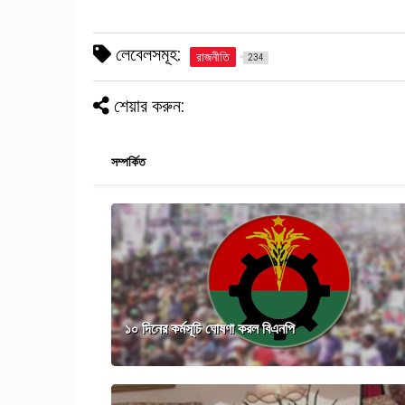
লেবেলসমূহ:
রাজনীতি
234
শেয়ার করুন:
সম্পর্কিত
১০ দিনের কর্মসূচি ঘোষণা করল বিএনপি