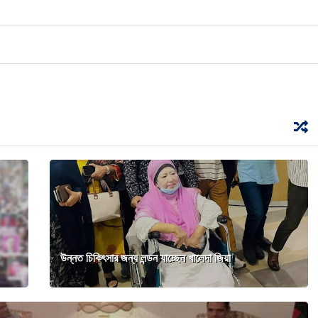
উন্নত চিকিৎসার জন্য লন্ডন যাচ্ছেন খালেদা জিয়া