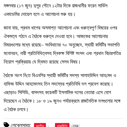
মঙ্গলবার (১৭ জুন) দুপুর পৌনে ১২টার দিকে রাজধানীর ফরেন সার্ভিস
একাডেমির দোয়েল হলে এ আলোচনা শুরু হয়।
জানা যায়, প্রথম ধাপের অসমাপ্ত আলোচনা এবং গুরুত্বপূর্ণ বিষয়ের ওপর
ঐকমত্য গঠনে এ বৈঠকে গুরুত্ব দেওয়া হবে। আজকের আলোচনার
বিষয়গুলোর মধ্যে রয়েছে– সংবিধানের ৭০ অনুচ্ছেদ, স্থায়ী কমিটির সভাপতি
মনোনয়ন, নারী প্রতিনিধিত্বসহ দ্বিকক্ষ বিশিষ্ট সংসদ এবং প্রধান বিচারপতির
নিয়োগ প্রক্রিয়ায় যে দ্বিমত রয়েছে সেসব বিষয়।
বৈঠকে অংশ নি‌তে বিএনপির স্থায়ী কমিটির সদস্য সালাহউদ্দিন আহ‌মেদ ও
হা‌ফিজ উ‌দ্দিন আহমেদসহ তিন সদস্যের প্রতিনিধি দল প্রবেশ করেছে।
এছাড়াও সি‌পি‌ডি, বাসদসহ কয়েকটি ইসলামিক দলের নেতারা এসে যোগ
দিয়েছেন এ বৈঠকে। ১৮ ও ১৯ জুনও পর্যায়ক্রমে রাজনৈতিক দলগুলোর সঙ্গে
এ বৈঠক চলবে।
লেবেলসমূহ:
জাতীয়
রাজনীতি
234