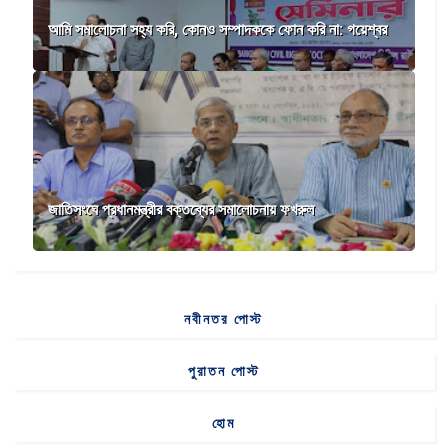
আমি সমালোচনা সহ্য করি, কোনও সম্পাদককে ফোন করি না: গয়েশ্বর
জাতিসংঘে প্রধানমন্ত্রীর বক্তব্যের সমালোচনায় ফখরুল
নবীনতর পোস্ট
পুরাতন পোস্ট
হোম