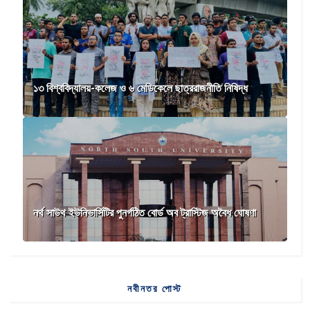
১৩ বিশ্ববিদ্যালয়-কলেজ ও ৬ মেডিকেলে ছাত্ররাজনীতি নিষিদ্ধ
নর্থ সাউথ ইউনিভার্সিটির পুনর্গঠিত বোর্ড অব ট্রাস্টিজ অবৈধ ঘোষণা
নবীনতর পোস্ট