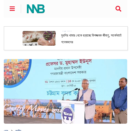
আন্তর্জাতিক
মুরগির খামার থেকে ছড়াচ্ছে বিপজ্জনক জীবাণু, সতর্কবার্তা
গবেষকদের
হোম
জাতীয়