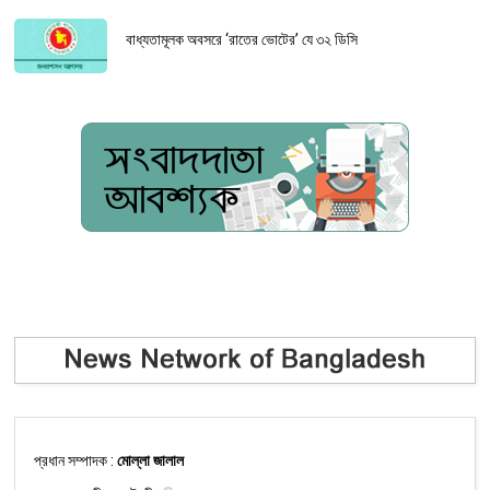
বাধ্যতামূলক অবসরে ‘রাতের ভোটের’ যে ৩২ ডিসি
প্রধান সম্পাদক :
মোল্লা জালাল