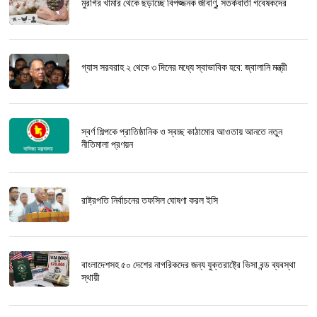
মুরগির খামার থেকে ছড়াচ্ছে বিপজ্জনক জীবাণু, সতর্কবার্তা গবেষকদের
গ্যাস সরবরাহ ২ থেকে ৩ দিনের মধ্যে স্বাভাবিক হবে: জ্বালানি মন্ত্রী
স্বর্ণ শিল্পকে প্রাতিষ্ঠানিক ও স্বচ্ছ কাঠামোর আওতায় আনতে নতুন
নীতিমালা প্রণয়ন
রাষ্ট্রপতি নির্বাচনের তফসিল ঘোষণা করল ইসি
বাংলাদেশসহ ৫০ দেশের নাগরিকদের জন্য যুক্তরাষ্ট্রে ভিসা বন্ড ব্যবস্থা
স্থায়ী