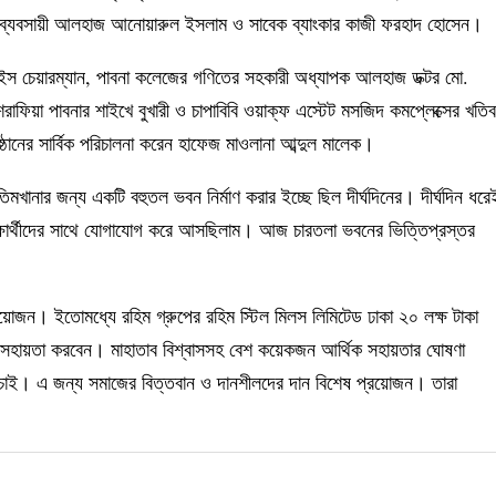
ষ্ট ব্যবসায়ী আলহাজ আনোয়ারুল ইসলাম ও সাবেক ব্যাংকার কাজী ফরহাদ হোসেন।
ের ভাইস চেয়ারম্যান, পাবনা কলেজের গণিতের সহকারী অধ্যাপক আলহাজ ডক্টর মো.
ফিয়া পাবনার শাইখে বুখারী ও চাপাবিবি ওয়াক্ফ এস্টেট মসজিদ কমপ্লেক্সের খতিব
ঠানের সার্বিক পরিচালনা করেন হাফেজ মাওলানা আব্দুল মালেক।
মখানার জন্য একটি বহুতল ভবন নির্মাণ করার ইচ্ছে ছিল দীর্ঘদিনের। দীর্ঘদিন ধরে
 শিক্ষার্থীদের সাথে যোগাযোগ করে আসছিলাম। আজ চারতলা ভবনের ভিত্তিপ্রস্তর
য়োজন। ইতোমধ্যে রহিম গ্রুপের রহিম স্টিল মিলস লিমিটেড ঢাকা ২০ লক্ষ টাকা
 সহায়তা করবেন। মাহাতাব বিশ্বাসসহ বেশ কয়েকজন আর্থিক সহায়তার ঘোষণা
চাই। এ জন্য সমাজের বিত্তবান ও দানশীলদের দান বিশেষ প্রয়োজন। তারা