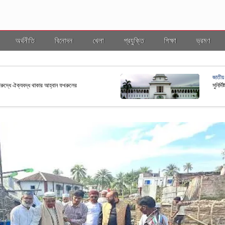
অর্থনীতি
বিনোদন
খেলা
প্রযুক্তি
শিক্ষা
ভ্রমণ
জাতীয়
বিরুদ্ধে ঐক্যবদ্ধ থাকার আহ্বান ফখরুলের
সুনির্