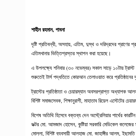
শাহীন রহমান, পাবনা
দৃষ্টি প্রতিবন্ধী, অসহায়, এতিম, দুস্থ ও দরিদ্রদের প্রাণের প্
এতিমখানার ভিত্তিপ্রস্তর স্থাপন করা হয়েছে।
এ উপলক্ষ্যে শনিবার (৩০ নভেম্বর) সকাল সাড়ে ১০টায় ট্রা
শুরুতেই টার্স পদ্ধতিতে কোরআন তেলাওয়াত করে প্রতিষ্ঠানের দৃষ্
ট্রাস্টের প্রতিষ্ঠাতা ও চেয়ারম্যান অবসরপ্রাপ্ত অধ্যাপক 
বিশিষ্ট সমাজসেবক, শিক্ষানুরাগী, মাহাতাব রিয়েল এস্টেটের চেয়
বিশেষ অতিথি হিসেবে বক্তব্য দেন অস্ট্রেলিয়ার পার্থের কারটি
ডক্টর মো. আমজাদ হোসেন, কুষ্টিয়া সরকারি মেডিকেল কলেজের স
মোল্লা, বিশিষ্ট ব্যবসায়ী আলহাজ মো. জাহাঙ্গীর আলম, ইছামত