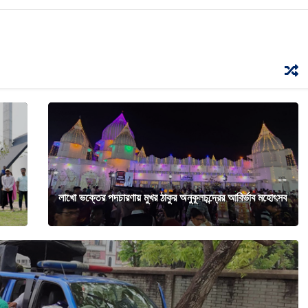
লাখো ভক্তের পদচারণায় মুখর ঠাকুর অনুকূলচন্দ্রের আবির্ভাব মহোৎসব