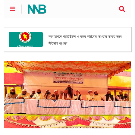
অর্থনীতি
স্বর্ণ শিল্পকে প্রাতিষ্ঠানিক ও স্বচ্ছ কাঠামোর আওতায় আনতে নতুন
নীতিমালা প্রণয়ন