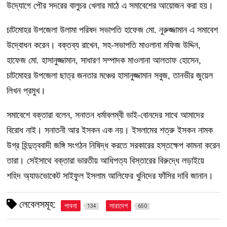
উদ্যোগে পৌর সদরের বালুচর খেলার মাঠে এ সমাবেশের আয়োজন করা হয়।
চাটমোহর উপজেলা উলামা পরিষদ সভাপতি হাফেজ মো. নুরুজ্জামান এ সমাবেশ
উদ্বোধন করেন। বক্তব্য রাখেন, সহ-সভাপতি মাওলানা মফিজ উদ্দিন,
হাফেজ মো. হাসানুজ্জামান, সাধারণ সম্পাদক মাওলানা আলতাফ হোসেন,
চাটমোহর উপজেলা ছাত্র জনতার মঞ্চের হাসানুজ্জামান সবুজ, তানভীর জুয়েল
লিখন প্রমুখ।
সমাবেশে বক্তারা বলেন, সনাতন ধর্মাবলম্বী ভাই-বোনদের সাথে আমাদের
বিরোধ নাই। সনাতনী আর ইসকন এক নয়। ইসলামের শত্রু ইসকন নামক
উগ্র হিন্দুত্ববাদী জঙ্গি সংগঠন নিষিদ্ধ করতে সরকারের হস্তক্ষেপ কামনা করেন
তারা। সেইসাথে বক্তারা ভারতীয় আধিপত্য বিস্তারের বিরুদ্ধে লড়াইয়ে
শহিদ অ্যাডভোকেট সাইফুল ইসলাম আলিফের খুনিদের ফাঁসির দাবি জানান।
লেবেলসমূহ:
পাবনা
সারাদেশ
134
650