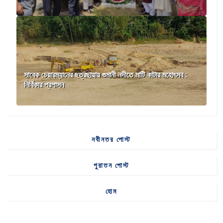
সাবেক চেয়ারম্যানের ছত্রছায়ায় গুমানী নদীতে মাটি কাটার মহোৎসব :
নির্বিকার প্রশাসন
নবীনতর পোস্ট
পুরাতন পোস্ট
হোম