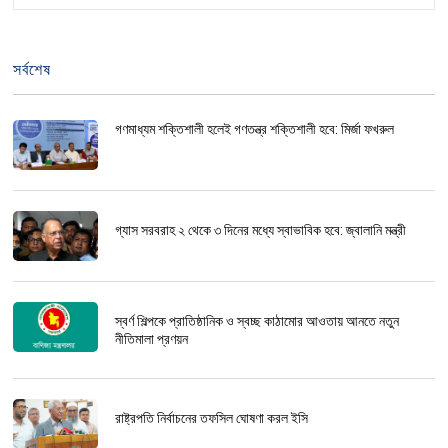
সর্বশেষ
গণমাধ্যম শক্তিশালী হলেই গণতন্ত্র শক্তিশালী হবে: মির্জা ফখরুল
গ্যাস সরবরাহ ২ থেকে ৩ দিনের মধ্যে স্বাভাবিক হবে: জ্বালানি মন্ত্রী
স্বর্ণ শিল্পকে প্রাতিষ্ঠানিক ও স্বচ্ছ কাঠামোর আওতায় আনতে নতুন
নীতিমালা প্রণয়ন
রাষ্ট্রপতি নির্বাচনের তফসিল ঘোষণা করল ইসি