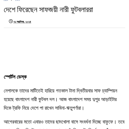
দেশে ফিরেছেন সাফজয়ী নারী ফুটবলাররা
৩১ অক্টোবর, ২০২৪
স্পোর্টস ডেস্ক
নেপালকে তাদের মাটিতেই হারিয়ে গতকাল টানা দ্বিতীয়বার সাফ চ্যাম্পিয়ন
হয়েছে বাংলাদেশ নারী ফুটবল দল। আজ বাংলাদেশ সময় দুপুর আড়াইটার
দিকে ট্রফি নিয়ে দেশে পা রাখেন সাবিনা-ঋতুপর্ণারা।
আগেরবারের মতো এবারও তাদের ছাদখোলা বাসে সংবর্ধনা দিচ্ছে বাফুফে। তবে