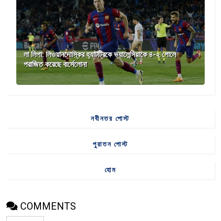
লা লিগা: লিওয়ানদোস্কির হ্যাটট্রিকে ভ্যালেন্সিয়াকে ৪-২ গোলে
পরাজিত করেছে বার্সেলোনা
নবীনতর পোস্ট
পুরাতন পোস্ট
হোম
COMMENTS