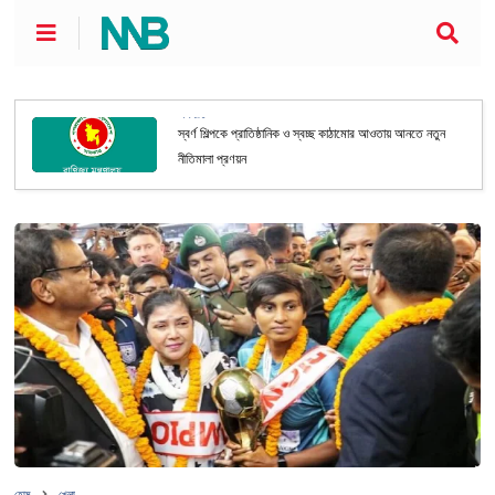
অর্থনীতি
স্বর্ণ শিল্পকে প্রাতিষ্ঠানিক ও স্বচ্ছ কাঠামোর আওতায় আনতে নতুন
নীতিমালা প্রণয়ন
হোম
খেলা