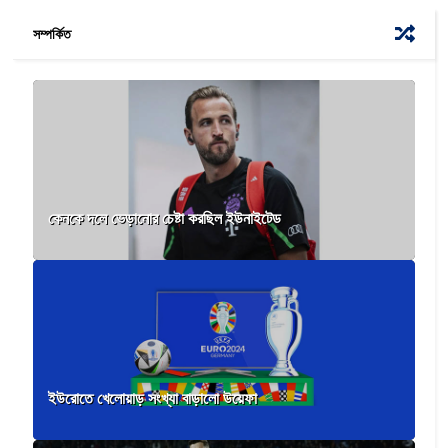
সম্পর্কিত
কেনকে দলে ভেড়ানোর চেষ্টা করছিল ইউনাইটেড
ইউরোতে খেলোয়াড় সংখ্যা বাড়ালো উয়েফা