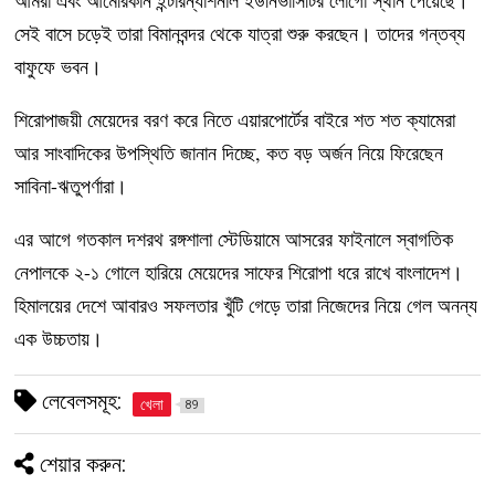
আমরা এবং আমেরিকান ইন্টারন্যাশনাল ইউনিভার্সিটির লোগো স্থান পেয়েছে।
সেই বাসে চড়েই তারা বিমানবন্দর থেকে যাত্রা শুরু করছেন। তাদের গন্তব্য
বাফুফে ভবন।
শিরোপাজয়ী মেয়েদের বরণ করে নিতে এয়ারপোর্টের বাইরে শত শত ক্যামেরা
আর সাংবাদিকের উপস্থিতি জানান দিচ্ছে, কত বড় অর্জন নিয়ে ফিরেছেন
সাবিনা-ঋতুপর্ণারা।
এর আগে গতকাল দশরথ রঙ্গশালা স্টেডিয়ামে আসরের ফাইনালে স্বাগতিক
নেপালকে ২-১ গোলে হারিয়ে মেয়েদের সাফের শিরোপা ধরে রাখে বাংলাদেশ।
হিমালয়ের দেশে আবারও সফলতার খুঁটি গেড়ে তারা নিজেদের নিয়ে গেল অনন্য
এক উচ্চতায়।
লেবেলসমূহ:
খেলা
89
শেয়ার করুন: