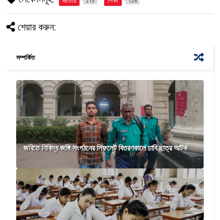
জাতীয়
শিক্ষা
215
126
শেয়ার করুন:
সম্পর্কিত
জবিতে নিষিদ্ধ জঙ্গি সংগঠনের লিফলেট বিতরণকালে ঢাবি ছাত্র আটক