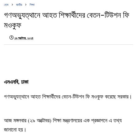
হোম
জাতীয়
শিক্ষা
গণঅভ্যুত্থানে আহত শিক্ষার্থীদের বেতন-টিউশন ফি
মওকুফ
২৯ অক্টোবর, ২০২৪
এনএনবি, ঢাকা
গণঅভ্যুত্থানে আহত শিক্ষার্থীদের বেতন-টিউশন ফি মওকুফ করেছে সরকার।
আজ মঙ্গলবার (২৯ অক্টোবর) শিক্ষা মন্ত্রণালয়ের এক প্রজ্ঞাপনে এ তথ্য
জানানো হয়।