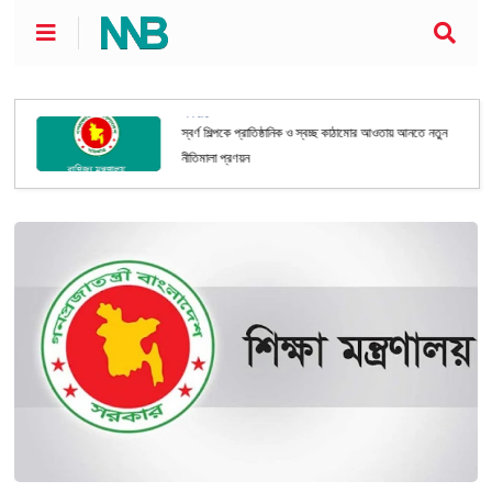
অর্থনীতি
স্বর্ণ শিল্পকে প্রাতিষ্ঠানিক ও স্বচ্ছ কাঠামোর আওতায় আনতে নতুন
নীতিমালা প্রণয়ন