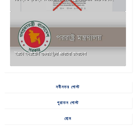
ইরানে ইসরায়েলি হামলার নিন্দা জানালো বাংলাদেশ
নবীনতর পোস্ট
পুরাতন পোস্ট
হোম