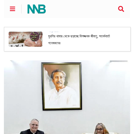
আন্তর্জাতিক
মুরগির খামার থেকে ছড়াচ্ছে বিপজ্জনক জীবাণু, সতর্কবার্তা
গবেষকদের