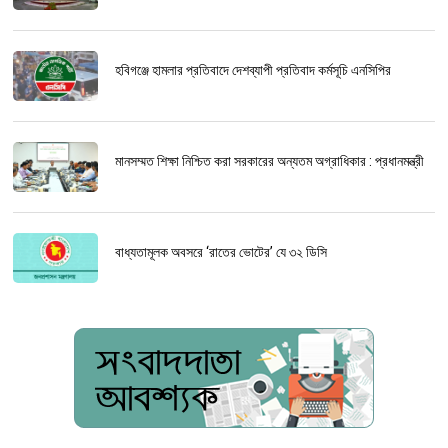
হবিগঞ্জে হামলার প্রতিবাদে দেশব্যাপী প্রতিবাদ কর্মসূচি এনসিপির
মানসম্মত শিক্ষা নিশ্চিত করা সরকারের অন্যতম অগ্রাধিকার : প্রধানমন্ত্রী
বাধ্যতামূলক অবসরে ‘রাতের ভোটের’ যে ৩২ ডিসি