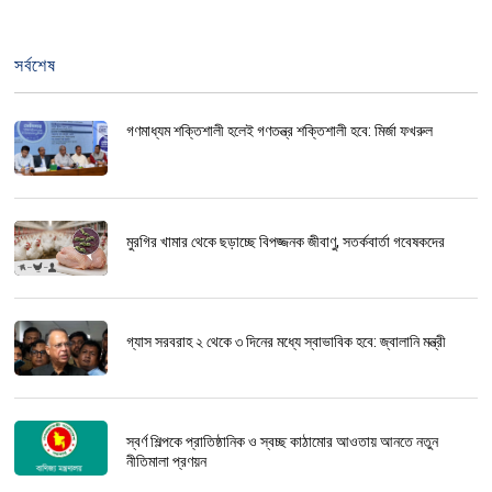
সর্বশেষ
গণমাধ্যম শক্তিশালী হলেই গণতন্ত্র শক্তিশালী হবে: মির্জা ফখরুল
মুরগির খামার থেকে ছড়াচ্ছে বিপজ্জনক জীবাণু, সতর্কবার্তা গবেষকদের
গ্যাস সরবরাহ ২ থেকে ৩ দিনের মধ্যে স্বাভাবিক হবে: জ্বালানি মন্ত্রী
স্বর্ণ শিল্পকে প্রাতিষ্ঠানিক ও স্বচ্ছ কাঠামোর আওতায় আনতে নতুন
নীতিমালা প্রণয়ন