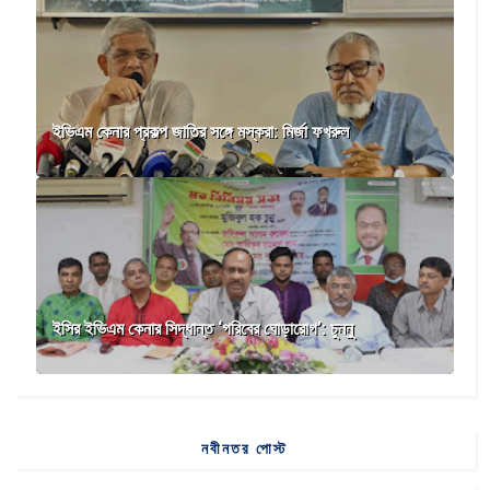
ইভিএম কেনার প্রকল্প জাতির সঙ্গে মস্করা: মির্জা ফখরুল
ইসির ইভিএম কেনার সিদ্ধান্ত ‘গরিবের ঘোড়ারোগ’: চুন্নু
নবীনতর পোস্ট