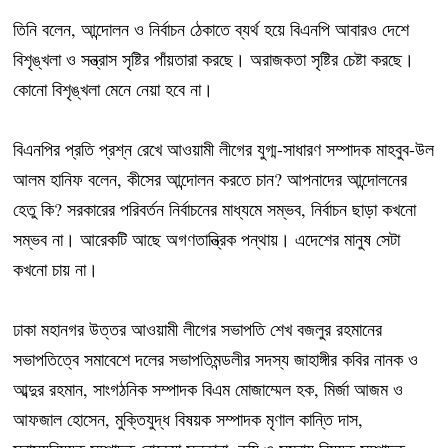
তিনি বলেন, আন্দোলন ও নির্বাচন ঠেকাতে ব্যর্থ হয়ে বিএনপি আবারও দেশে
বিশৃঙ্খলা ও সন্ত্রাস সৃষ্টির পাঁয়তারা করছে। অরাজকতা সৃষ্টির চেষ্টা করছে।
কোনো বিশৃঙ্খলা মেনে নেয়া হবে না।
বিএনপির প্রতি প্রশ্ন রেখে আওয়ামী লীগের যুগ্ম-সাধারণ সম্পাদক মাহবুব-উল
আলম হানিফ বলেন, কীসের আন্দোলন করতে চান? আপনাদের আন্দোলনের
হেতু কি? সরকারের পরিবর্তন নির্বাচনের মাধ্যমে সম্ভব, নির্বাচন ছাড়া কখনো
সম্ভব না। আরেকটি আছে অগণতান্ত্রিক পন্থায়। এদেশের মানুষ সেটা
কখনো চায় না।
ঢাকা মহানগর উত্তর আওয়ামী লীগের সভাপতি শেখ বজলুর রহমানের
সভাপতিত্বে সমাবেশে দলের সভাপতিমন্ডলীর সদস্য জাহাঙ্গীর কবির নানক ও
আব্দুর রহমান, সাংগঠনিক সম্পাদক বিএম মোজাম্মেল হক, মির্জা আজম ও
আফজাল হোসেন, মুক্তিযুদ্ধ বিষয়ক সম্পাদক মৃণাল কান্তি দাস,