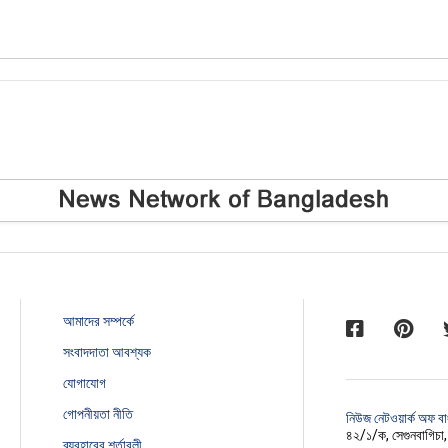
আমাদের সম্পর্কে
সংবাদদাতা আবশ্যক
যোগাযোগ
গোপনীয়তা নীতি
নিউজ নেটওয়ার্ক অফ ব
৪২/১/ক, সেগুনবাগিচা
ব্যবহারের শর্তাবলী