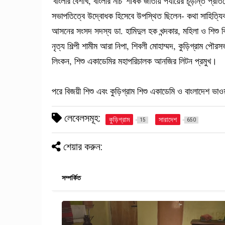
'বাংলার বৈশাখ, বাংলার নাচ' শীর্ষক জাতীয় পর্যায়ের চূড়ান্ত প
সভাপতিত্বে উদ্বোধক হিসেবে উপস্থিত ছিলেন- কথা সাহিত্যি
আসনের সংসদ সদস্য ডা. হামিদুল হক খন্দকার, মহিলা ও শিশু 
নৃত্য শিল্পী শামীম আরা নিপা, শিবলী মোহাম্মদ, কুড়িগ্রাম 
লিংকন, শিশু একাডেমির মহাপরিচালক আনজির লিটন প্রমুখ।
পরে বিজয়ী শিশু এবং কুড়িগ্রাম শিশু একাডেমি ও বাংলাদেশ ভাও
লেবেলসমূহ:
কুড়িগ্রাম
সারাদেশ
15
650
শেয়ার করুন:
সম্পর্কিত