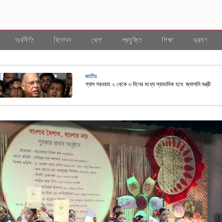
অর্থনীতি
বিনোদন
খেলা
প্রযুক্তি
শিক্ষা
ভ্রমণ
জাতীয়
ছ কাঠামোর আওতায় আনতে নতুন নীতিমালা প্রণয়ন
রাষ্ট্