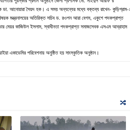
্রতিযোগিতার পুরস্কার প্রদান অনুষ্ঠানে জেলা প্রশাসক মো. সাইদুল আরীফ’র
ক ডা. আনোয়ারা সৈয়দ হক। এ সময় অন্যন্যের মধ্যে বক্তব্য রাখেন- কুড়িগ্রাম-
বিষয়ক মন্ত্রনালয়ের অতিরিক্ত সচিব ড. রওশন আরা বেগম, একুশে পদকপ্রাপ্ত
পৌরসভার মেয়র কাজিউল ইসলাম, স্বাধীনতা পদকপ্রাপ্ত সমাজসেবক এসএম আব্রাহাম
য়াইয়া একাডেমির পরিবেশনায় অনুষ্ঠিত হয় সাংস্কৃতিক অনুষ্ঠান।