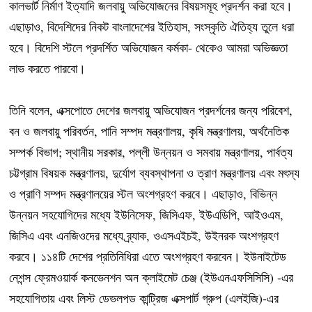
কালভার্ট নির্মাণ ইত্যাদি জলবায়ু অভিযোজনের বিষয়সমূহ প্রদর্শন করা হবে।
এছাড়াও, বিদেশিদের নিকট বাংলাদেশের ইতিহাস, সংস্কৃতি ঐতিহ্য তুলে ধরা
হবে। বিদেশি স্টলে প্রদর্শিত অভিযোজন কর্মকা- থেকেও আমরা অভিজ্ঞতা
লাভ করতে পারবো।
তিনি বলেন, এক্সপোতে দেশের জলবায়ু অভিযোজন প্রদর্শনের জন্য পরিবেশ,
বন ও জলবায়ু পরিবর্তন, পানি সম্পদ মন্ত্রণালয়, কৃষি মন্ত্রণালয়, অর্থনৈতিক
সম্পর্ক বিভাগ; স্থানীয় সরকার, পল্লী উন্নয়ন ও সমবায় মন্ত্রণালয়, পার্বত্য
চট্টগ্রাম বিষয়ক মন্ত্রণালয়, দুর্যোগ ব্যবস্থাপনা ও ত্রাণ মন্ত্রণালয় এবং মৎস্য
ও প্রাণি সম্পদ মন্ত্রণালয়ের স্টল অংশগ্রহণ করবে। এছাড়াও, বিভিন্ন
উন্নয়ন সহযোগিদের মধ্যে ইউনিসেফ, জিসিএফ, ইউএডিপি, আইওএম,
জিসিএ এবং এনজিওদের মধ্যে ব্র্যাক, ওএসএইচই, উইনরক অংশগ্রহণ
করবে। ১১৪টি দেশের প্রতিনিধিরা এতে অংশগ্রহণ করবেন। ইউনাইটেড
নেশন্স ফ্রেমওয়ার্ক কনভেনশন অন ক্লাইমেট চেঞ্জ (ইউএনএফসিসিসি) -এর
সহযোগিতায় এবং লিস্ট ডেভলপড কান্ট্রিজ এক্সপার্ট গ্রুপ (এলইজি)-এর