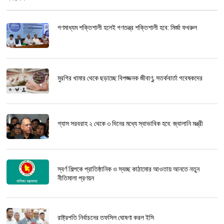
গণমাধ্যম শক্তিশালী হলেই গণতন্ত্র শক্তিশালী হবে: মির্জা ফখরুল
মুরগির খামার থেকে ছড়াচ্ছে বিপজ্জনক জীবাণু, সতর্কবার্তা গবেষকদের
গ্যাস সরবরাহ ২ থেকে ৩ দিনের মধ্যে স্বাভাবিক হবে: জ্বালানি মন্ত্রী
স্বর্ণ শিল্পকে প্রাতিষ্ঠানিক ও স্বচ্ছ কাঠামোর আওতায় আনতে নতুন
নীতিমালা প্রণয়ন
রাষ্ট্রপতি নির্বাচনের তফসিল ঘোষণা করল ইসি