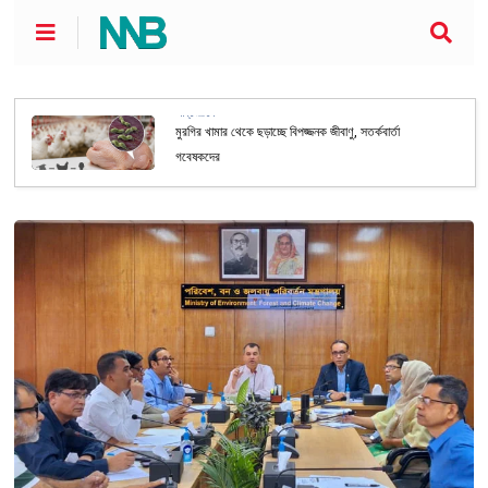
আন্তর্জাতিক
মুরগির খামার থেকে ছড়াচ্ছে বিপজ্জনক জীবাণু, সতর্কবার্তা
গবেষকদের