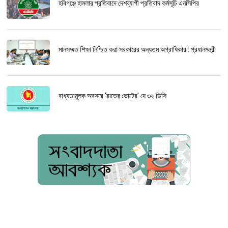
হবিগঞ্জে হামলার প্রতিবাদে দেশব্যাপী প্রতিবাদ কর্মসূচি এনসিপির
মানসম্মত শিক্ষা নিশ্চিত করা সরকারের অন্যতম অগ্রাধিকার : প্রধানমন্ত্রী
বাধ্যতামূলক অবসরে ‘রাতের ভোটের’ যে ৩২ ডিসি