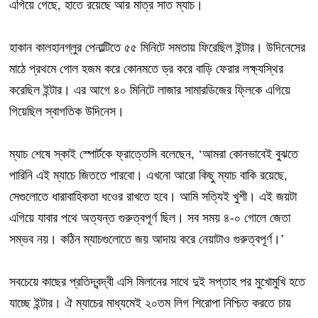
এগিয়ে গেছে, হাতে রয়েছে আর মাত্র সাত ম্যাচ।
হাকান কালহানগ্লুর পেনাল্টিতে ৫৫ মিনিটে সমতায় ফিরেছিল ইন্টার। উদিনেসের
মাঠে প্রথমে গোল হজম করে কোনমতে ড্র করে বাড়ি ফেরার লক্ষ্যস্থির
করেছিল ইন্টার। এর আগে ৪০ মিনিটে লাজার সামারডিজের ফ্লিকে এগিয়ে
গিয়েছিল স্বাগতিক উদিনেস।
ম্যাচ শেষে স্কাই স্পোর্টকে ফ্রাত্তেসি বলেছেন, ‘আমরা কোনভাবেই বুঝতে
পারিনি এই ম্যাচে জিততে পারবো। এখনো আরো কিছু ম্যাচ বাকি রয়েছে,
সেগুলোতে ধারাবাহিকতা ধওের রাখতে হবে। আমি সত্যিই খুশী। এই জয়টা
এগিয়ে যাবার পথে অত্যন্ত গুরুত্বপূর্ণ ছিল। সব সময় ৪-০ গোলে জেতা
সম্ভব নয়। কঠিন ম্যাচগুলোতে জয় আদায় করে নেয়াটাও গুরুত্বপূর্ণ।’
সবচেয়ে কাছের প্রতিদ্বন্দ্বী এসি মিলানের সাথে দুই সপ্তাহ পর মুখোমুখি হতে
যাচ্ছে ইন্টার। ঐ ম্যাচের মাধ্যমেই ২০তম লিগ শিরোপা নিশ্চিত করতে চায়