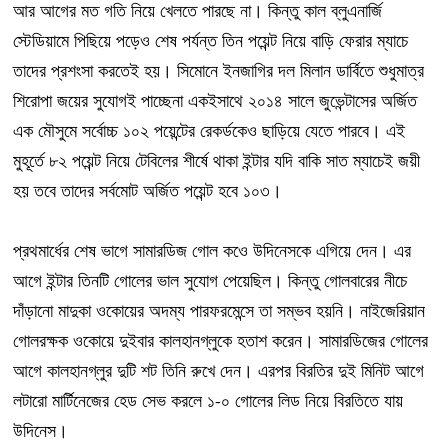
আর আগের মত গতি নিয়ে খেলতে পারছে না। কিন্তু কাল ব্লুএনার্জি
স্টেডিয়ামে পিছিয়ে পড়েও শেষ পর্যন্ত তিন পয়েন্ট নিয়ে বাড়ি ফেরার ম্যাচে
তাদের প্রশংসা করতেই হয়। সিমোনে ইনজাগির দল মিলান ডার্বিতে শুধুমাত্র
শিরোপা জয়ের সুযোগই পাচ্ছেনা একইসাথে ২০১৪ সালে জুভেন্টাসের অর্জিত
এক মৌসুমে সর্বোচ্চ ১০২ পয়েন্টের রেকর্ডকেও ছাড়িয়ে যেতে পারবে। এই
মুহূর্তে ৮২ পয়েন্ট নিয়ে টেবিলের শীর্ষে থাকা ইন্টার যদি বাকি সাত ম্যাচেই জয়ী
হয় তবে তাদের সর্বমোট অর্জিত পয়েন্ট হবে ১০৩।
প্রথমার্ধের শেষ ভাগে সামারডিজ গোল কওে উদিনেসকে এগিয়ে দেন। এর
আগে ইন্টার তিনটি গোলের ভাল সুযোগ পেয়েছিল। কিন্তু গোলবারের নীচে
দাঁড়ানো মাদুকা ওকোয়ের অদম্য পারফরমেন্সে তা সম্ভব হয়নি। নাইজেরিয়ান
গোলরক্ষক ওকোয়ে দুইবার কালহানগ্লুকে হতাশ করেন। সামারডিজের গোলের
আগে কালহানগ্লুর দুটি শট তিনি রুখে দেন। এরপর বিরতির দুই মিনিট আগে
লটারো মার্টিনেজের হেড সেভ করলে ১-০ গোলের লিড নিয়ে বিরতিতে যায়
উদিনেস।