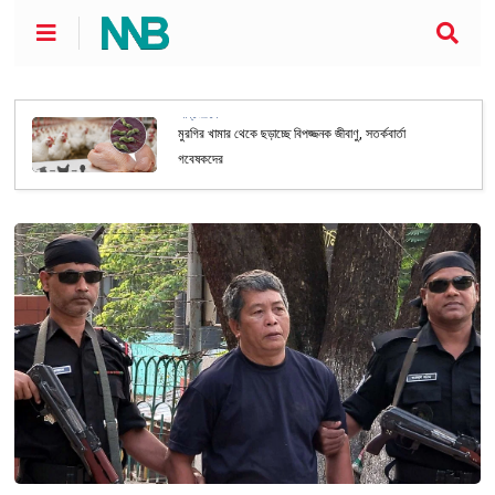
আন্তর্জাতিক
মুরগির খামার থেকে ছড়াচ্ছে বিপজ্জনক জীবাণু, সতর্কবার্তা
গবেষকদের