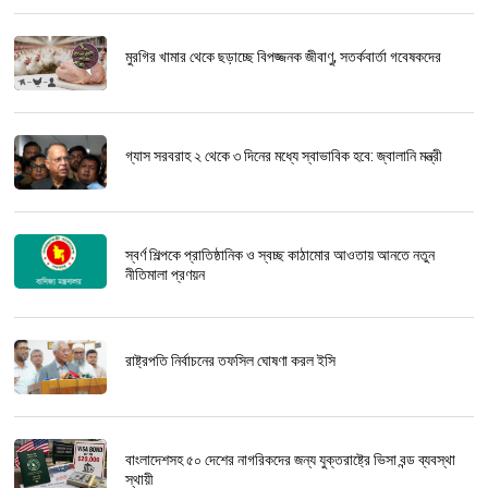
মুরগির খামার থেকে ছড়াচ্ছে বিপজ্জনক জীবাণু, সতর্কবার্তা গবেষকদের
গ্যাস সরবরাহ ২ থেকে ৩ দিনের মধ্যে স্বাভাবিক হবে: জ্বালানি মন্ত্রী
স্বর্ণ শিল্পকে প্রাতিষ্ঠানিক ও স্বচ্ছ কাঠামোর আওতায় আনতে নতুন
নীতিমালা প্রণয়ন
রাষ্ট্রপতি নির্বাচনের তফসিল ঘোষণা করল ইসি
বাংলাদেশসহ ৫০ দেশের নাগরিকদের জন্য যুক্তরাষ্ট্রে ভিসা বন্ড ব্যবস্থা
স্থায়ী