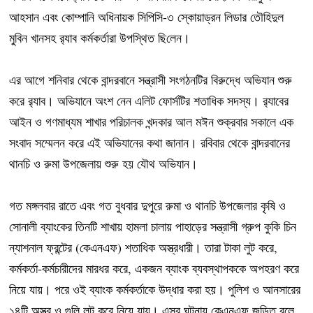
আহসান এবং কোম্পানি অধিনায়ক সিপিসি-৩ স্কোয়াড্রন লিডার তৌহিদুল
মুবিন খানসহ র‌্যাব কর্মকর্তারা উপ‌স্থিত ছি‌লেন।
এর আগে শনিবার থেকে বান্দরবানে সন্ত্রাসী সংগঠনটির বিরুদ্ধে অভিযান শুরু
করে র‍্যাব। অভিযানে অংশ নেন এলিট ফোর্সটির শতাধিক সদস্য। র‍্যাবের
আইন ও গণমাধ্যম শাখার পরিচালক খন্দকার আল মঈন শুক্রবার সকালে এক
সংবাদ সম্মেলন করে এই অভিযানের কথা জানান। রবিবার থেকে বান্দরবানের
থানচি ও রুমা উপজেলায় শুরু হয় যৌথ অভিযান।
গত মঙ্গলবার রাতে এবং গত বুধবার দুপুরে রুমা ও থানচি উপজেলার কৃষি ও
সোনালী ব্যাংকের তিনটি শাখায় হামলা চালায় পাহাড়ের সন্ত্রাসী গ্রুপ কুকি চিন
ন্যাশনাল ফ্রন্টের (কেএনএফ) শতাধিক অস্ত্রধারী। তারা টাকা লুট করে,
কর্মকর্তা-কর্মচারীদের মারধর করে, একজন ব্যাংক ব্যবস্থাপককে অপহরণ করে
নিয়ে যায়। পরে ওই ব্যাংক কর্মকর্তাকে উদ্ধার করা হয়। পুলিশ ও আনসারের
১৪টি অস্ত্র ও গুলি লুট করে নিয়ে যায়। এসব ঘটনায় কেএনএফ জড়িত বলে