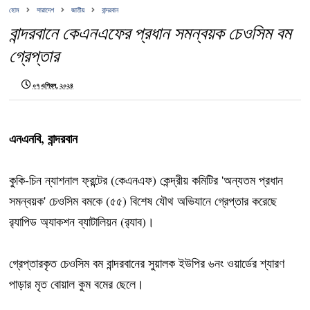
হোম
সারাদেশ
জাতীয়
বান্দরবান
বান্দরবানে কেএনএফের প্রধান সমন্বয়ক চেওসিম বম
গ্রেপ্তার
০৭ এপ্রিল, ২০২৪
এনএনবি, বান্দরবান
কুকি-চিন ন্যাশনাল ফ্রন্টের (কেএনএফ) কেন্দ্রীয় কমিটির 'অন্যতম প্রধান
সমন্বয়ক' চেওসিম বমকে (৫৫) বিশেষ যৌথ অভিযানে গ্রেপ্তার করেছে
র‌্যাপিড অ্যাকশন ব্যাটালিয়ন (র‌্যাব)।
গ্রেপ্তারকৃত চেওসিম বম বান্দরবানের সুয়ালক ইউপির ৬নং ওয়ার্ডের শ্যারণ
পাড়ার মৃত বোয়াল কুম বমের ছেলে।