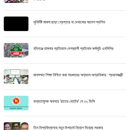
সুনির্দিষ্ট মামলা ছাড়া গ্রেপ্তার না দেখানোর আদেশ স্থগিত
হবিগঞ্জে হামলার প্রতিবাদে দেশব্যাপী প্রতিবাদ কর্মসূচি এনসিপির
মানসম্মত শিক্ষা নিশ্চিত করা সরকারের অন্যতম অগ্রাধিকার : প্রধানমন্ত্রী
বাধ্যতামূলক অবসরে ‘রাতের ভোটের’ যে ৩২ ডিসি
তিন বিশ্ববিদ্যালয়ে নতুন উপাচার্য নিয়োগ দিয়েছে সরকার