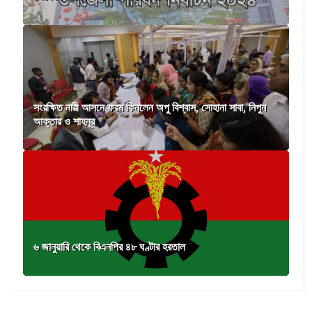
সংরক্ষিত নারী আসনে ফরম কিনলেন অপু বিশ্বাস, সোহানা সাবা, নিপুন
আক্তার ও শাহনূর
৬ জানুয়ারি থেকে বিএনপির ৪৮ ঘণ্টার হরতাল