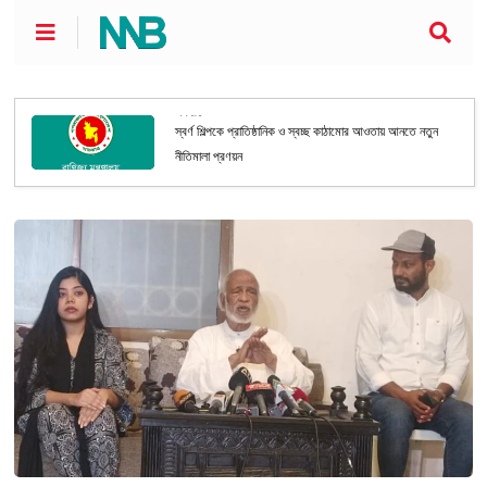
অর্থনীতি
স্বর্ণ শিল্পকে প্রাতিষ্ঠানিক ও স্বচ্ছ কাঠামোর আওতায় আনতে নতুন
নীতিমালা প্রণয়ন