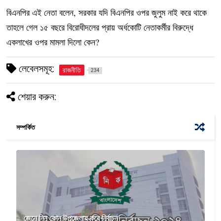
বিএনপির এই নেতা বলেন, সরকার যদি বিএনপির ওপর জুলুম নাই করে থাকে
তাহলে গেল ১৫ বছরে বিরোধীদলের প্রায় অর্ধকোটি নেতাকর্মীর বিরুদ্ধে
একলাখের ওপর মামলা দিলো কেন?
লেবেলসমূহ:
রাজনীতি
234
শেয়ার করুন:
সম্পর্কিত
জেনে নিন কোন উপজেলায় কবে নির্বাচন