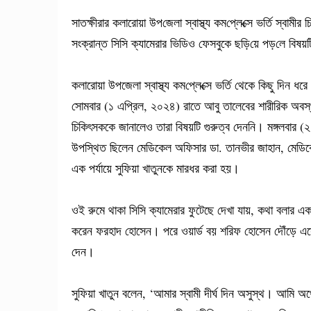
সাতক্ষীরার কলারোয়া উপ‌জেলা স্বাস্থ্য কম‌প্লে‌ক্সে ভর্তি স্বাম
সংক্রান্ত সি‌সি ক্যামেরার ভি‌ডিও ফেসবুকে ছ‌ড়ি‌য়ে পড়‌লে বিষয়
কলারোয়া উপজেলা স্বাস্থ্য কম‌প্লে‌ক্সে ভর্তি থেকে কিছু দি
সোমবার (১ এপ্রিল, ২০২৪) রাতে আবু তালেবের শারীরিক অবস্থা
চিকিৎসককে জানালেও তারা বিষয়টি গুরুত্ব দেননি। মঙ্গলবার 
উপস্থিত ছিলেন মেডিকেল অফিসার ডা. তানভীর জাহান, মেডিকেল
এক পর্যায়ে সুফিয়া খাতুনকে মারধর করা হয়।
ওই রুমে থাকা সিসি ক্যামেরার ফুটেছে দেখা যায়, কথা বলার এক
করেন ফরহাদ হোসেন। পরে ওয়ার্ড বয় শরিফ হোসেন দৌঁড়ে এসে পরি
দেন।
সুফিয়া খাতুন বলেন, ‘আমার স্বামী দীর্ঘ দিন অসুস্থ। আমি অর