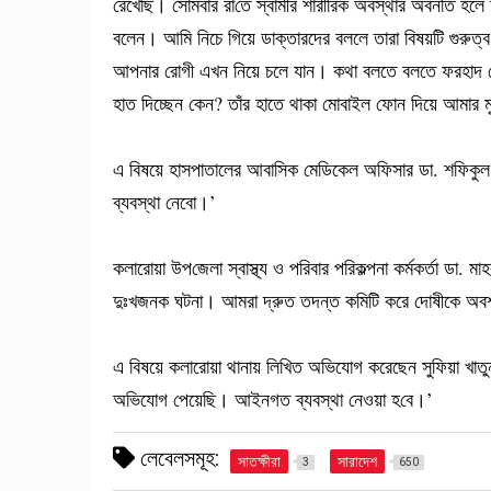
রেখেছি। সোমবার রা‌তে স্বামীর শারীরিক অবস্থার অবনতি হলে
বলেন। আমি নিচে গিয়ে ডাক্তারদের বললে তারা বিষয়টি গুরু
আপনার রোগী এখন নিয়ে চলে যান। কথা বলতে বলতে ফরহাদ হো
হাত দিচ্ছেন কেন? তাঁর হাতে থাকা মোবাইল ফোন দিয়ে আমার
এ বিষয়ে হাসপাতালের আবাসিক মেডিকেল অফিসার ডা. শফিকু
ব্যবস্থা নেবো।’
কলারোয়া উপ‌জেলা স্বাস্থ্য ও পরিবার পরিকল্পনা কর্মকর্তা ডা.
দুঃখজনক ঘটনা। আমরা দ্রুত তদন্ত কমিটি করে দোষীকে অ
এ বিষয়ে কলারোয়া থানায় লিখিত অভিযোগ করেছেন সুফিয়া খাতুন
অভিযোগ পেয়েছি। আইনগত ব্যবস্থা নেওয়া হ‌বে।’
লেবেলসমূহ:
সাতক্ষীরা
সারাদেশ
3
650