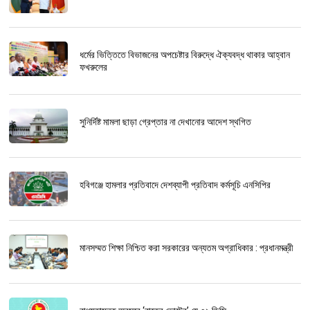
ধর্মের ভিত্তিতে বিভাজনের অপচেষ্টার বিরুদ্ধে ঐক্যবদ্ধ থাকার আহ্বান
ফখরুলের
সুনির্দিষ্ট মামলা ছাড়া গ্রেপ্তার না দেখানোর আদেশ স্থগিত
হবিগঞ্জে হামলার প্রতিবাদে দেশব্যাপী প্রতিবাদ কর্মসূচি এনসিপির
মানসম্মত শিক্ষা নিশ্চিত করা সরকারের অন্যতম অগ্রাধিকার : প্রধানমন্ত্রী