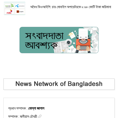
অবৈধ ভিওআইপি: চার মোবাইল অপারেটরকে ৮.৬৮ কোটি টাকা জরিমানা
প্রধান সম্পাদক :
মোল্লা জালাল
সম্পাদক :
জুলীয়াস চৌধুরী