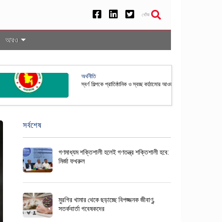
খোঁজ
আরও
তি
 শিল্পকে প্রাতিষ্ঠানিক ও স্বচ্ছ কাঠামোর আওতায় আনতে নতুন নীতিমালা প্রণয়ন
সর্বশেষ
গণমাধ্যম শক্তিশালী হলেই গণতন্ত্র শক্তিশালী হবে:
মির্জা ফখরুল
মুরগির খামার থেকে ছড়াচ্ছে বিপজ্জনক জীবাণু,
সতর্কবার্তা গবেষকদের