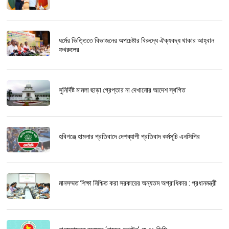
ধর্মের ভিত্তিতে বিভাজনের অপচেষ্টার বিরুদ্ধে ঐক্যবদ্ধ থাকার আহ্বান
ফখরুলের
সুনির্দিষ্ট মামলা ছাড়া গ্রেপ্তার না দেখানোর আদেশ স্থগিত
হবিগঞ্জে হামলার প্রতিবাদে দেশব্যাপী প্রতিবাদ কর্মসূচি এনসিপির
মানসম্মত শিক্ষা নিশ্চিত করা সরকারের অন্যতম অগ্রাধিকার : প্রধানমন্ত্রী