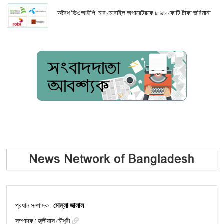
অবৈধ ভিওআইপি: চার মোবাইল অপারেটরকে ৮.৬৮ কোটি টাকা জরিমানা
প্রধান সম্পাদক :
মোল্লা জালাল
সম্পাদক :
জুলীয়াস চৌধুরী